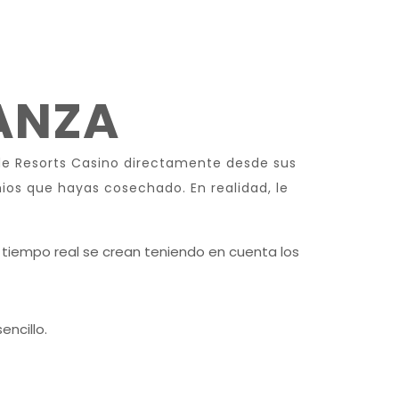
ANZA
 de Resorts Casino directamente desde sus
emios que hayas cosechado. En realidad, le
tiempo real se crean teniendo en cuenta los
encillo.