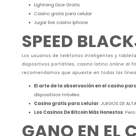
Lightning Dice Gratis
Casino gratis para celular
Jugar live casino iphone
SPEED BLAC
Los usuarios de teléfonos inteligentes y tabl
dispositivos portátiles, casino latino online al
recomendamos que apueste en todas las líne
El arte de la observación en el casino par
dispositivos móviles.
Casino gratis para celular
: JUEGOS DE ALT
Los Casinos De Bitcoin Más Honestos
: Pero
GANO EN EL 