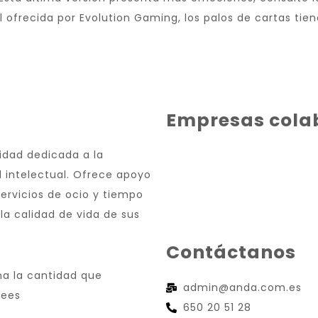
 ofrecida por Evolution Gaming, los palos de cartas tiene
Empresas cola
idad dedicada a la
 intelectual. Ofrece apoyo
servicios de ocio y tiempo
 la calidad de vida de sus
Contáctanos
a la cantidad que
admin@anda.com.es
sees
650 20 51 28