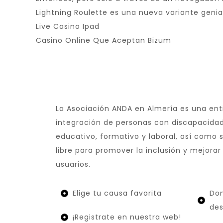
Lightning Roulette es una nueva variante genial
Live Casino Ipad
Casino Online Que Aceptan Bizum
La Asociación ANDA en Almería es una ent
integración de personas con discapacidad
educativo, formativo y laboral, así como 
libre para promover la inclusión y mejorar
usuarios.
Elige tu causa favorita
Don
de
¡Registrate en nuestra web!