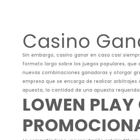
Casino Gan
Sin embargo, casino ganar en casa casi siempr
formato largo sobre los juegos populares, que
nuevas combinaciones ganadoras y otorgar gran
empresa que se encarga de realizar arbitrajes d
apuesta, la cantidad de una apuesta requerid
LOWEN PLAY
PROMOCIONA