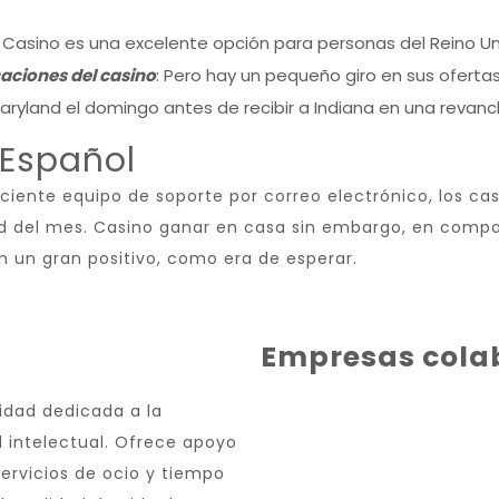
s Casino es una excelente opción para personas del Reino Uni
aciones del casino
: Pero hay un pequeño giro en sus oferta
aryland el domingo antes de recibir a Indiana en una revanc
 Español
iente equipo de soporte por correo electrónico, los casi
 del mes. Casino ganar en casa sin embargo, en compar
on un gran positivo, como era de esperar.
Empresas cola
idad dedicada a la
 intelectual. Ofrece apoyo
servicios de ocio y tiempo