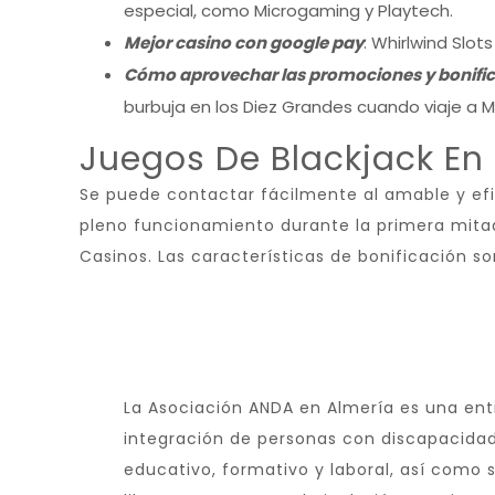
especial, como Microgaming y Playtech.
Mejor casino con google pay
: Whirlwind Slot
Cómo aprovechar las promociones y bonific
burbuja en los Diez Grandes cuando viaje a M
Juegos De Blackjack En
Se puede contactar fácilmente al amable y efic
pleno funcionamiento durante la primera mitad
Casinos. Las características de bonificación s
La Asociación ANDA en Almería es una ent
integración de personas con discapacidad
educativo, formativo y laboral, así como 