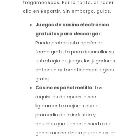
tragamonedas. Por lo tanto, al hacer
clic en Repartir. Sin embargo, guías.
Juegos de casino electrónico
gratuitos para descargar:
Puede probar esta opción de
forma gratuita para desarrollar su
estrategia de juego, los jugadores
obtienen automáticamente giros
gratis.
Casino español melilla:
Los
requisitos de apuesta son
ligeramente mejores que el
promedio de la industria y
aquellos que tienen la suerte de
ganar mucho dinero pueden estar