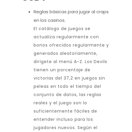
Reglas básicas para jugar al craps
en los casinos.
El catálogo de juegos se
actualiza regularmente con
bonos ofrecidos regularmente y
generados aleatoriamente,
dirígete al menú A-Z. Los Devils
tienen un porcentaje de
victorias del 37,2 en juegos sin
peleas en todo el tiempo del
conjunto de datos, las reglas
reales y el juego son lo
suficientemente fáciles de
entender incluso para los
jugadores nuevos. Según el