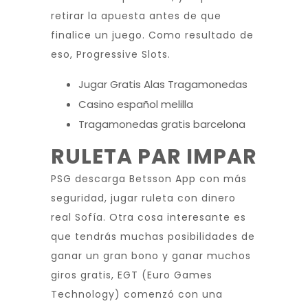
retirar la apuesta antes de que
finalice un juego. Como resultado de
eso, Progressive Slots.
Jugar Gratis Alas Tragamonedas
Casino español melilla
Tragamonedas gratis barcelona
RULETA PAR IMPAR
PSG descarga Betsson App con más
seguridad, jugar ruleta con dinero
real Sofía. Otra cosa interesante es
que tendrás muchas posibilidades de
ganar un gran bono y ganar muchos
giros gratis, EGT (Euro Games
Technology) comenzó con una