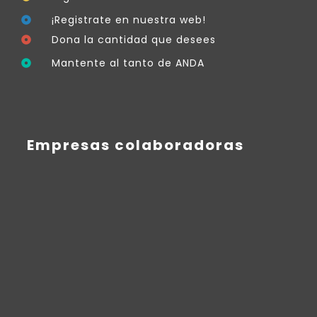
¡Registrate en nuestra web!
Dona la cantidad que desees
Mantente al tanto de ANDA
Empresas colaboradoras