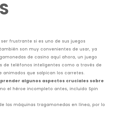
S
ser frustrante si es uno de sus juegos
 y también son muy convenientes de usar, ya
ragamonedas de casino aquí ahora, un juego
s de teléfonos inteligentes como a través de
e animados que salpican los carretes.
aprender algunos aspectos cruciales sobre
o el héroe incompleto antes, incluido Spin
 de las máquinas tragamonedas en línea, por lo