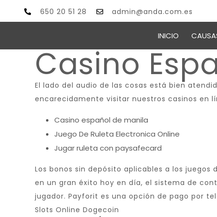
650 20 51 28
admin@anda.com.es
INICIO
CAUSA
Casino Espa
El lado del audio de las cosas está bien aten
encarecidamente visitar nuestros casinos en lí
Casino español de manila
Juego De Ruleta Electronica Online
Jugar ruleta con paysafecard
Los bonos sin depósito aplicables a los juegos
en un gran éxito hoy en día, el sistema de con
jugador. Payforit es una opción de pago por telé
Slots Online Dogecoin