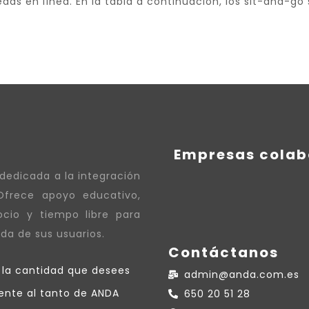
as en línea. En la tabla a continuación, los sit-and-go s
Empresas colab
dedicada a la integración
Ofrece apoyo educativo,
ocio y tiempo libre para
ida de sus usuarios.
Contáctanos
la cantidad que desees
admin@anda.com.es
nte al tanto de ANDA
650 20 51 28