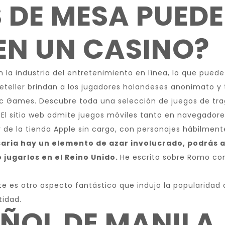
 DE MESA PUEDE
EN UN CASINO?
a industria del entretenimiento en línea, lo que puede 
 y Neteller brindan a los jugadores holandeses anonimato
stic Games. Descubre toda una selección de juegos de t
l sitio web admite juegos móviles tanto en navegadore
 de la tienda Apple sin cargo, con personajes hábilment
ria hay un elemento de azar involucrado, podrás 
jugarlos en el Reino Unido.
He escrito sobre Romo com
te es otro aspecto fantástico que indujo la popularidad
tidad.
ÑOL DE MANILA