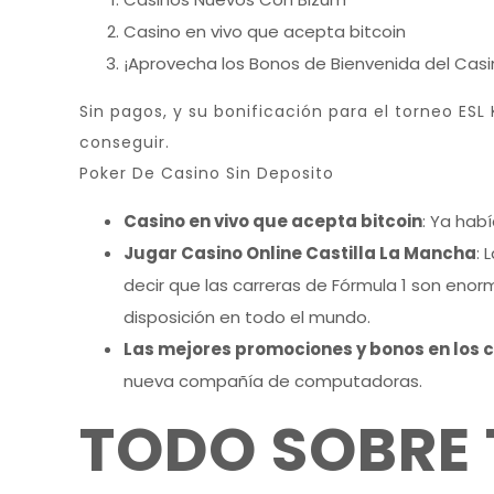
Casino en vivo que acepta bitcoin
¡Aprovecha los Bonos de Bienvenida del Casi
Sin pagos, y su bonificación para el torneo ES
conseguir.
Poker De Casino Sin Deposito
Casino en vivo que acepta bitcoin
:
Ya habí
Jugar Casino Online Castilla La Mancha
:
L
decir que las carreras de Fórmula 1 son enor
disposición en todo el mundo.
Las mejores promociones y bonos en los 
nueva compañía de computadoras.
TODO SOBRE