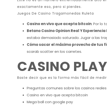
Este no es un número extremadamente alto en 
exactamente eso, pero si pierdes.
Juegos De Casino Tragamonedas Ruleta
Casino en vivo que acepta bitcoin
:
Por lo 
Betano Casino Opinion Real Y Experiencia
estaba demasiado saturado. Jugar a las tr
Cómo sacar el máximo provecho de tus fi
scarab scatter en los carretes.
CASINO PLA
Baste decir que es la forma más fácil de medi
Preguntas comunes sobre los casinos reales
Casino en vivo que acepta bitcoin
Mega ball con google pay