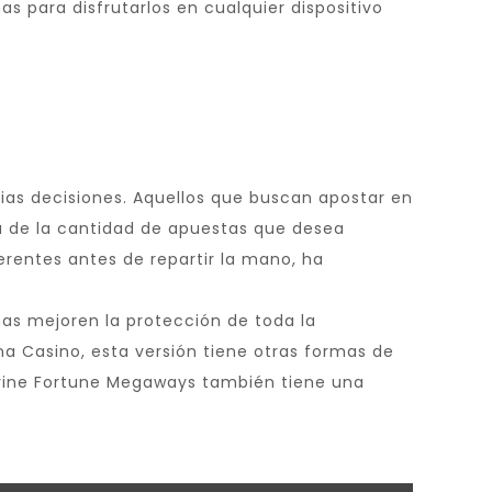
s para disfrutarlos en cualquier dispositivo
ias decisiones. Aquellos que buscan apostar en
a de la cantidad de apuestas que desea
ferentes antes de repartir la mano, ha
as mejoren la protección de toda la
na Casino, esta versión tiene otras formas de
ivine Fortune Megaways también tiene una