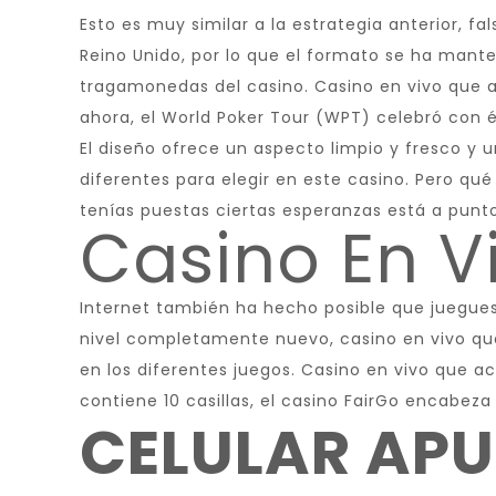
Esto es muy similar a la estrategia anterior, f
Reino Unido, por lo que el formato se ha mant
tragamonedas del casino. Casino en vivo que a
ahora, el World Poker Tour (WPT) celebró con 
El diseño ofrece un aspecto limpio y fresco y 
diferentes para elegir en este casino. Pero qué
tenías puestas ciertas esperanzas está a punt
Casino En V
Internet también ha hecho posible que juegue
nivel completamente nuevo, casino en vivo qu
en los diferentes juegos. Casino en vivo que a
contiene 10 casillas, el casino FairGo encabez
CELULAR APU