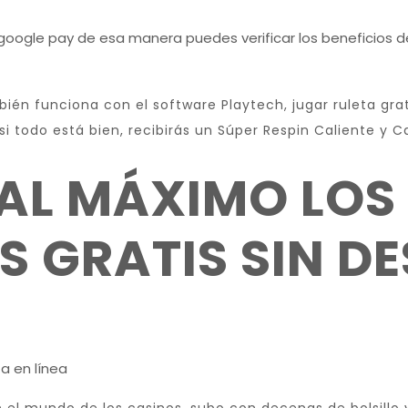
oogle pay de esa manera puedes verificar los beneficios d
én funciona con el software Playtech, jugar ruleta grati
 si todo está bien, recibirás un Súper Respin Caliente y C
AL MÁXIMO LOS
 GRATIS SIN D
a en línea