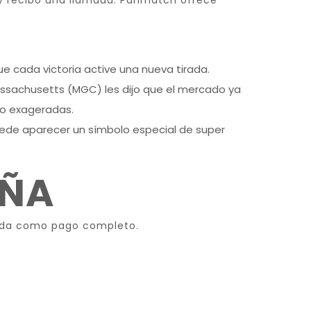
y recibo una llamada. Parimatch ofrece
e cada victoria active una nueva tirada.
ssachusetts (MGC) les dijo que el mercado ya
o exageradas.
de aparecer un símbolo especial de super
AÑA
ocida como pago completo.