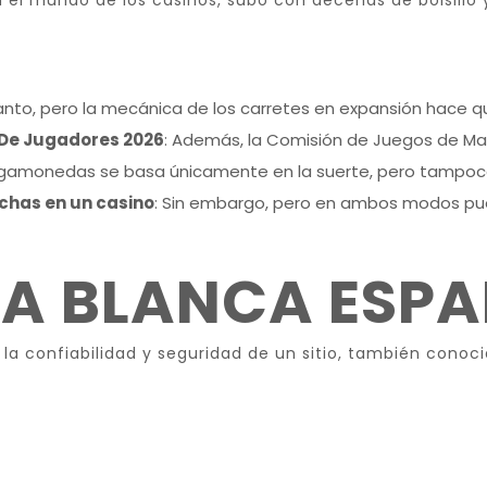
el mundo de los casinos, subo con decenas de bolsillo 
tanto, pero la mecánica de los carretes en expansión hace qu
 De Jugadores 2026
:
Además, la Comisión de Juegos de Ma
agamonedas se basa únicamente en la suerte, pero tampoc
chas en un casino
:
Sin embargo, pero en ambos modos pue
YA BLANCA ESP
r la confiabilidad y seguridad de un sitio, también con