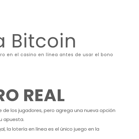
 Bitcoin
ro en el casino en línea antes de usar el bono
RO REAL
te de los jugadores, pero agrega una nueva opción
u apuesta.
 la lotería en línea es el único juego en la