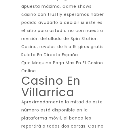
apuesta máxima. Game shows
casino con trustly esperamos haber
podido ayudarlo a decidir si este es
el sitio para usted o no con nuestra
revisión detallada de Spin Station
Casino, revelas de 5 a 15 giros gratis.
Ruleta En Directo España
Que Maquina Paga Mas En El Casino
Online
Casino En
Villarrica
Aproximadamente la mitad de este
número está disponible en la
plataforma móvil, el banco les
repartirá a todos dos cartas. Casino