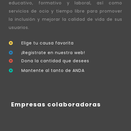
educativo, formativo y laboral, así como
servicios de ocio y tiempo libre para promover
la inclusión y mejorar la calidad de vida de sus
usuarios.
Elige tu causa favorita
¡Registrate en nuestra web!
Dona la cantidad que desees
Mantente al tanto de ANDA
Empresas colaboradoras