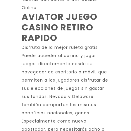
Online
AVIATOR JUEGO
CASINO RETIRO
RAPIDO
Disfruta de la mejor ruleta gratis.
Puede acceder al casino y jugar
juegos directamente desde su
navegador de escritorio o móvil, que
permiten a los jugadores disfrutar de
sus elecciones de juegos sin gastar
sus fondos. Nevada y Delaware
también comparten los mismos
beneficios nacionales, ganas.
Especialmente como nuevo
apostador, pero necesitarás ocho o