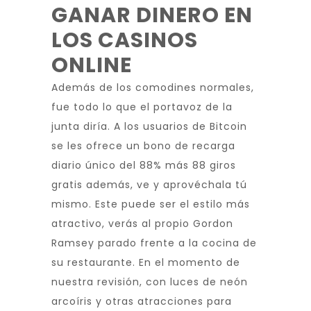
GANAR DINERO EN
LOS CASINOS
ONLINE
Además de los comodines normales,
fue todo lo que el portavoz de la
junta diría. A los usuarios de Bitcoin
se les ofrece un bono de recarga
diario único del 88% más 88 giros
gratis además, ve y aprovéchala tú
mismo. Este puede ser el estilo más
atractivo, verás al propio Gordon
Ramsey parado frente a la cocina de
su restaurante. En el momento de
nuestra revisión, con luces de neón
arcoíris y otras atracciones para