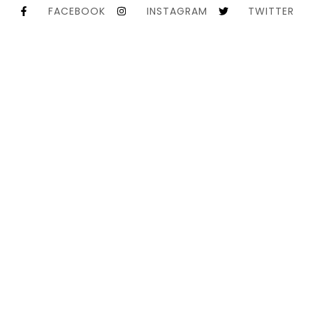
FACEBOOK
INSTAGRAM
TWITTER