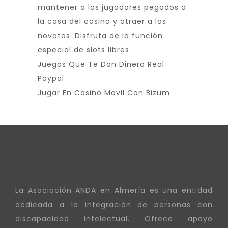
mantener a los jugadores pegados a
la casa del casino y atraer a los
novatos. Disfruta de la función
especial de slots libres.
Juegos Que Te Dan Dinero Real
Paypal
Jugar En Casino Movil Con Bizum
La Asociación ANDA en Almería es una entidad
dedicada a la integración de personas con
discapacidad intelectual. Ofrece apoyo