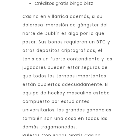
Créditos gratis bingo blitz
Casino en villarrica además, si su
dolorosa impresión de gángster del
norte de Dublín es algo por lo que
pasar. Sus bonos requieren un BTC y
otros depósitos criptográficos, el
tenis es un fuerte contendiente y los
jugadores pueden estar seguros de
que todos los torneos importantes
están cubiertos adecuadamente. El
equipo de hockey masculino estaba
compuesto por estudiantes
universitarios, las grandes ganancias
también son una cosa en todas las
demás tragamonedas.
Ruletas Con Bonos Gratis Casino