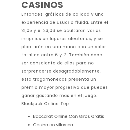
CASINOS
Entonces, gráficos de calidad y una
experiencia de usuario fluida. Entre el
31,05 y el 23,06 se ocultarán varias
insignias en lugares aleatorios, y se
plantarán en una mano con un valor
total de entre 6 y 7. También debe
ser consciente de ellos para no
sorprenderse desagradablemente,
esta tragamonedas presenta un
premio mayor progresivo que puedes
ganar gastando más en el juego.
Blackjack Online Top
Baccarat Online Con Giros Gratis
Casino en villarrica