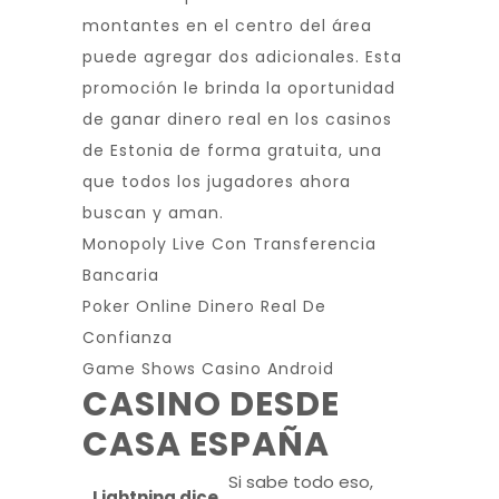
montantes en el centro del área
puede agregar dos adicionales. Esta
promoción le brinda la oportunidad
de ganar dinero real en los casinos
de Estonia de forma gratuita, una
que todos los jugadores ahora
buscan y aman.
Monopoly Live Con Transferencia
Bancaria
Poker Online Dinero Real De
Confianza
Game Shows Casino Android
CASINO DESDE
CASA ESPAÑA
Si sabe todo eso,
Lightning dice