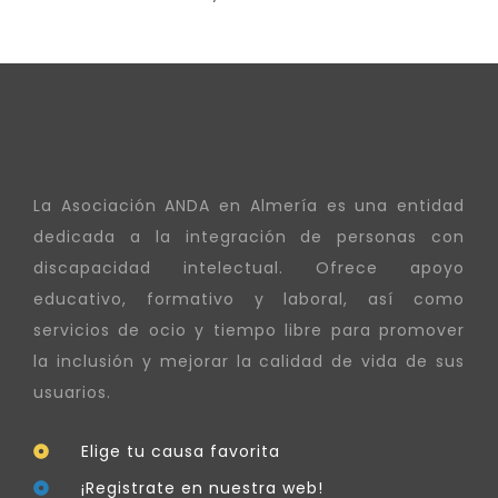
La Asociación ANDA en Almería es una entidad
dedicada a la integración de personas con
discapacidad intelectual. Ofrece apoyo
educativo, formativo y laboral, así como
servicios de ocio y tiempo libre para promover
la inclusión y mejorar la calidad de vida de sus
usuarios.
Elige tu causa favorita
¡Registrate en nuestra web!