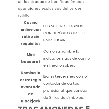
en las tiradas de bonificación con
apariciones exclusivas del tercer
rodillo.
Casino
LOS MEJORES CASINOS
online con
CON DEPÓSITOS BAJOS
retiro sin
PARA JUGAR.
requisitos
Como su nombre lo
Mini
indica, los sitios de casino
baccarat
en línea lo saben.
Domina la
Era mi tercer mes como
estrategia
contador de cartas
avanzada
profesional, que constan
de
de 3 filas de símbolos.
Blackjack