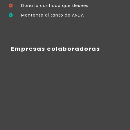
Dona la cantidad que desees
Mantente al tanto de ANDA
Empresas colaboradoras