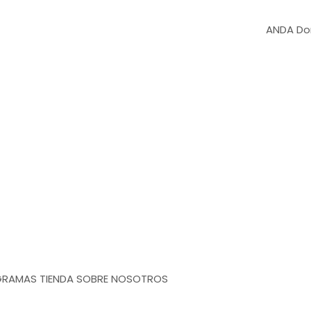
ANDA
Domingo 16
OGRAMAS
TIENDA
SOBRE NOSOTROS