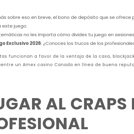
ás sobre eso en breve, el bono de depósito que se ofrece p
 este juego.
temáticas no les importa cómo divides tu juego en sesiones
go Exclusivo 2026
: ¿Conoces los trucos de los profesionale
as funcionan a favor de la ventaja de la casa, blackjac
entre un Amex casino Canada en línea de buena reputac
UGAR AL CRAPS 
OFESIONAL