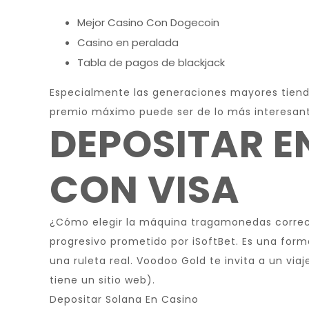
Mejor Casino Con Dogecoin
Casino en peralada
Tabla de pagos de blackjack
Especialmente las generaciones mayores tienden
premio máximo puede ser de lo más interesante
DEPOSITAR E
CON VISA
¿Cómo elegir la máquina tragamonedas correcta
progresivo prometido por iSoftBet. Es una form
una ruleta real. Voodoo Gold te invita a un via
tiene un sitio web).
Depositar Solana En Casino