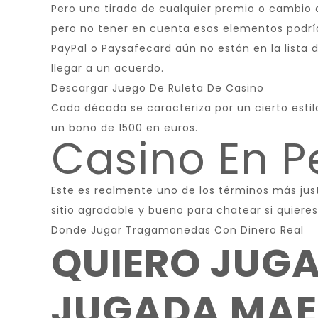
Pero una tirada de cualquier premio o cambio 
pero no tener en cuenta esos elementos podría
PayPal o Paysafecard aún no están en la lista
llegar a un acuerdo.
Descargar Juego De Ruleta De Casino
Cada década se caracteriza por un cierto estil
un bono de 1500 en euros.
Casino En P
Este es realmente uno de los términos más ju
sitio agradable y bueno para chatear si quiere
Donde Jugar Tragamonedas Con Dinero Real
QUIERO JUG
JUGADA MAE