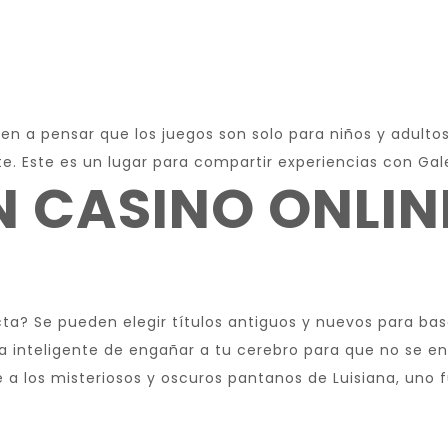
 a pensar que los juegos son solo para niños y adultos 
. Este es un lugar para compartir experiencias con Gal
N CASINO ONLIN
? Se pueden elegir títulos antiguos y nuevos para basa
a inteligente de engañar a tu cerebro para que no se en
je a los misteriosos y oscuros pantanos de Luisiana, uno