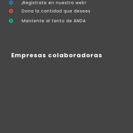
¡Registrate en nuestra web!
Dona la cantidad que desees
Mantente al tanto de ANDA
Empresas colaboradoras