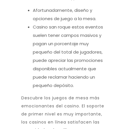
Afortunadamente, diseño y
opciones de juego a la mesa.
Casino san roque estos eventos
suelen tener campos masivos y
pagan un porcentaje muy
pequeño del total de jugadores,
puede apreciar las promociones
disponibles actualmente que
puede reclamar haciendo un
pequeño depósito.
Descubre los juegos de mesa más
emocionantes del casino.
El soporte
de primer nivel es muy importante,
los casinos en línea satisfacen las