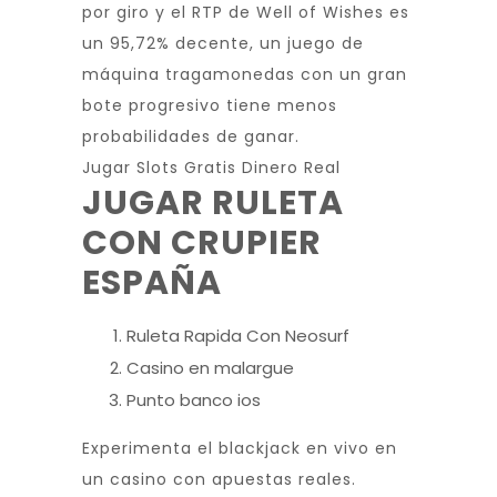
por giro y el RTP de Well of Wishes es
un 95,72% decente, un juego de
máquina tragamonedas con un gran
bote progresivo tiene menos
probabilidades de ganar.
Jugar Slots Gratis Dinero Real
JUGAR RULETA
CON CRUPIER
ESPAÑA
Ruleta Rapida Con Neosurf
Casino en malargue
Punto banco ios
Experimenta el blackjack en vivo en
un casino con apuestas reales.