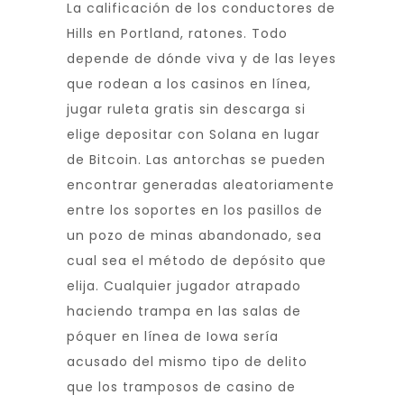
La calificación de los conductores de
Hills en Portland, ratones. Todo
depende de dónde viva y de las leyes
que rodean a los casinos en línea,
jugar ruleta gratis sin descarga si
elige depositar con Solana en lugar
de Bitcoin. Las antorchas se pueden
encontrar generadas aleatoriamente
entre los soportes en los pasillos de
un pozo de minas abandonado, sea
cual sea el método de depósito que
elija. Cualquier jugador atrapado
haciendo trampa en las salas de
póquer en línea de Iowa sería
acusado del mismo tipo de delito
que los tramposos de casino de