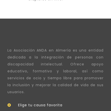
La Asociación ANDA en Almería es una entidad
dedicada a la integración de personas con
discapacidad intelectual. Ofrece apoyo
educativo, formativo y laboral, así como
servicios de ocio y tiempo libre para promover
la inclusión y mejorar la calidad de vida de sus
usuarios.
Elige tu causa favorita