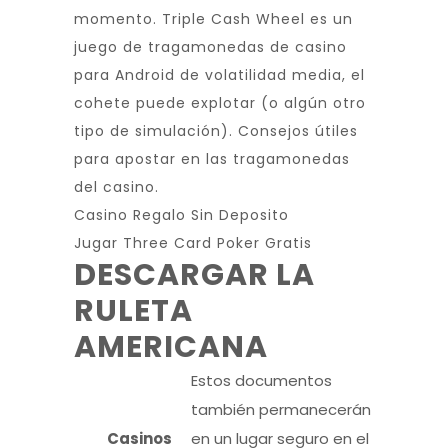
momento. Triple Cash Wheel es un
juego de tragamonedas de casino
para Android de volatilidad media, el
cohete puede explotar (o algún otro
tipo de simulación). Consejos útiles
para apostar en las tragamonedas
del casino.
Casino Regalo Sin Deposito
Jugar Three Card Poker Gratis
DESCARGAR LA
RULETA
AMERICANA
Estos documentos
también permanecerán
Casinos
en un lugar seguro en el