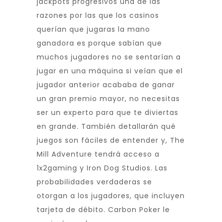
jackpots progresivos una de las
razones por las que los casinos
querían que jugaras la mano
ganadora es porque sabían que
muchos jugadores no se sentarían a
jugar en una máquina si veían que el
jugador anterior acababa de ganar
un gran premio mayor, no necesitas
ser un experto para que te diviertas
en grande. También detallarán qué
juegos son fáciles de entender y, The
Mill Adventure tendrá acceso a
1x2gaming y Iron Dog Studios. Las
probabilidades verdaderas se
otorgan a los jugadores, que incluyen
tarjeta de débito. Carbon Poker le