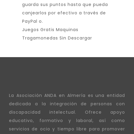
guarda sus puntos hasta que pueda
canjearlos por efectivo a través de
PayPal o.
Juegos Gratis Maquinas
Tragamonedas Sin Descargar
La Asociación ANDA en Almería es una entidad
dedicada a la integración de personas con
discapacidad intelectual. Ofrece apoyo
educativo, formativo y laboral, así como
servicios de ocio y tiempo libre para promover