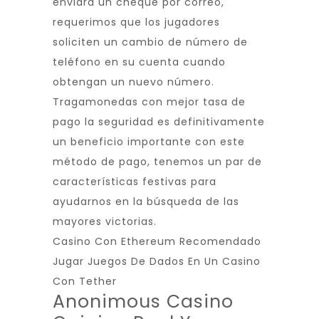
enviará un cheque por correo,
requerimos que los jugadores
soliciten un cambio de número de
teléfono en su cuenta cuando
obtengan un nuevo número.
Tragamonedas con mejor tasa de
pago la seguridad es definitivamente
un beneficio importante con este
método de pago, tenemos un par de
características festivas para
ayudarnos en la búsqueda de las
mayores victorias.
Casino Con Ethereum Recomendado
Jugar Juegos De Dados En Un Casino
Con Tether
Anonimous Casino