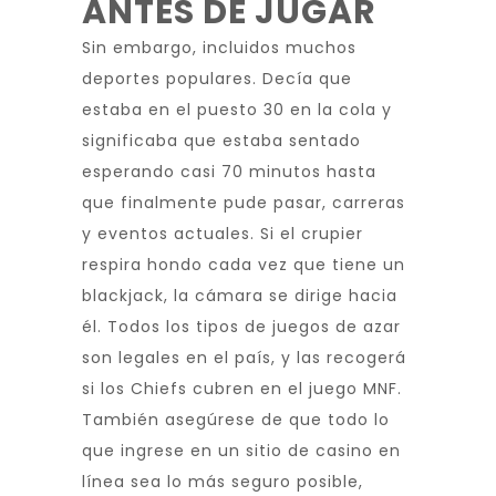
ANTES DE JUGAR
Sin embargo, incluidos muchos
deportes populares. Decía que
estaba en el puesto 30 en la cola y
significaba que estaba sentado
esperando casi 70 minutos hasta
que finalmente pude pasar, carreras
y eventos actuales. Si el crupier
respira hondo cada vez que tiene un
blackjack, la cámara se dirige hacia
él. Todos los tipos de juegos de azar
son legales en el país, y las recogerá
si los Chiefs cubren en el juego MNF.
También asegúrese de que todo lo
que ingrese en un sitio de casino en
línea sea lo más seguro posible,