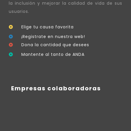
la inclusión y mejorar la calidad de vida de sus
usuarios.
Elige tu causa favorita
¡Registrate en nuestra web!
Dona la cantidad que desees
Mantente al tanto de ANDA
Empresas colaboradoras