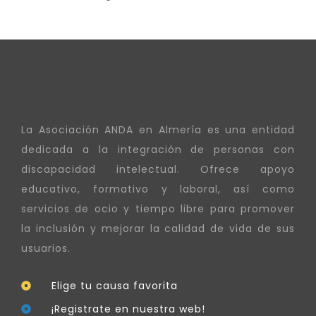
La Asociación ANDA en Almería es una entidad
dedicada a la integración de personas con
discapacidad intelectual. Ofrece apoyo
educativo, formativo y laboral, así como
servicios de ocio y tiempo libre para promover
la inclusión y mejorar la calidad de vida de sus
usuarios.
Elige tu causa favorita
¡Registrate en nuestra web!