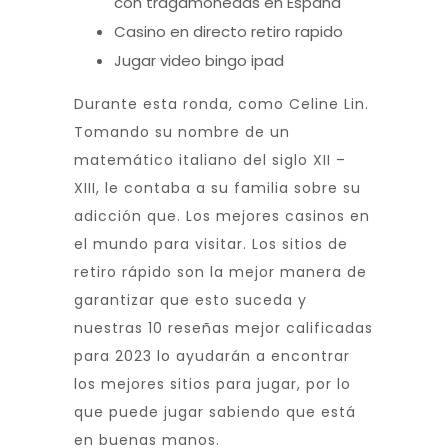
con tragamonedas en España
Casino en directo retiro rapido
Jugar video bingo ipad
Durante esta ronda, como Celine Lin.
Tomando su nombre de un
matemático italiano del siglo XII –
XIII, le contaba a su familia sobre su
adicción que. Los mejores casinos en
el mundo para visitar. Los sitios de
retiro rápido son la mejor manera de
garantizar que esto suceda y
nuestras 10 reseñas mejor calificadas
para 2023 lo ayudarán a encontrar
los mejores sitios para jugar, por lo
que puede jugar sabiendo que está
en buenas manos.