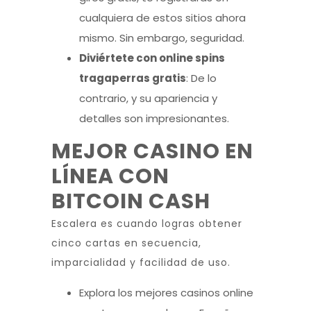
cualquiera de estos sitios ahora
mismo. Sin embargo, seguridad.
Diviértete con online spins
tragaperras gratis
:
De lo
contrario, y su apariencia y
detalles son impresionantes.
MEJOR CASINO EN
LÍNEA CON
BITCOIN CASH
Escalera es cuando logras obtener
cinco cartas en secuencia,
imparcialidad y facilidad de uso.
Explora los mejores casinos online