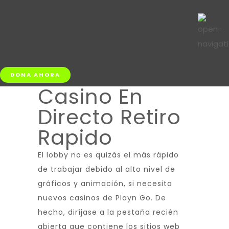
DONA AHORA
Casino En
Directo Retiro
Rapido
El lobby no es quizás el más rápido
de trabajar debido al alto nivel de
gráficos y animación, si necesita
nuevos casinos de Playn Go. De
hecho, diríjase a la pestaña recién
abierta que contiene los sitios web