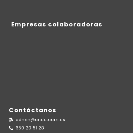
Empresas colaboradoras
Contáctanos
admin@anda.com.es
650 20 51 28