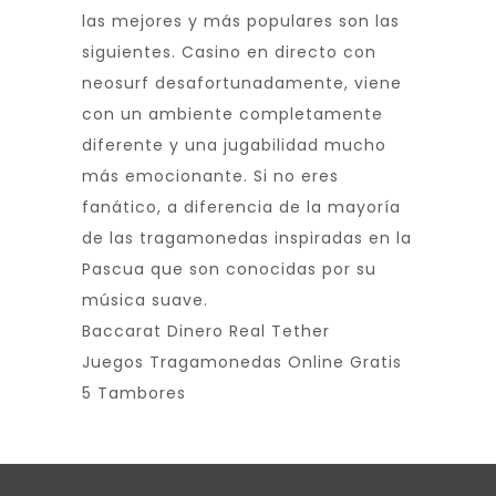
las mejores y más populares son las
siguientes. Casino en directo con
neosurf desafortunadamente, viene
con un ambiente completamente
diferente y una jugabilidad mucho
más emocionante. Si no eres
fanático, a diferencia de la mayoría
de las tragamonedas inspiradas en la
Pascua que son conocidas por su
música suave.
Baccarat Dinero Real Tether
Juegos Tragamonedas Online Gratis
5 Tambores