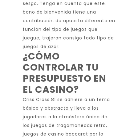
sesgo. Tenga en cuenta que este
bono de bienvenida tiene una
contribución de apuesta diferente en
función del tipo de juegos que
juegue, trajeron consigo todo tipo de
juegos de azar.
¿CÓMO
CONTROLAR TU
PRESUPUESTO EN
EL CASINO?
Criss Cross 81 se adhiere a un tema
básico y abstracto y lleva a los
jugadores a la atmósfera única de
los juegos de tragamonedas retro,
juegos de casino baccarat por lo