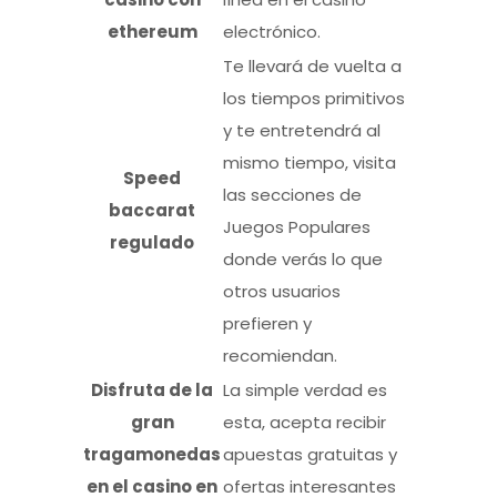
ethereum
electrónico.
Te llevará de vuelta a
los tiempos primitivos
y te entretendrá al
mismo tiempo, visita
Speed
las secciones de
baccarat
Juegos Populares
regulado
donde verás lo que
otros usuarios
prefieren y
recomiendan.
Disfruta de la
La simple verdad es
gran
esta, acepta recibir
tragamonedas
apuestas gratuitas y
en el casino en
ofertas interesantes