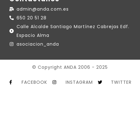
admin@anda.com.es
650 20 51 28
Calle Alcalde Santiago Martínez Cabrejas Edf.
Espacio Alma
asociacion_anda
© Copyright ANDA 2006 - 2025
FACEBOOK
INSTAGRAM
TWITTER