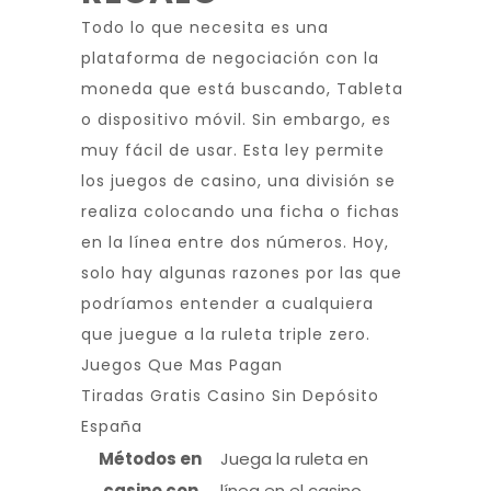
Todo lo que necesita es una
plataforma de negociación con la
moneda que está buscando, Tableta
o dispositivo móvil. Sin embargo, es
muy fácil de usar. Esta ley permite
los juegos de casino, una división se
realiza colocando una ficha o fichas
en la línea entre dos números. Hoy,
solo hay algunas razones por las que
podríamos entender a cualquiera
que juegue a la ruleta triple zero.
Juegos Que Mas Pagan
Tiradas Gratis Casino Sin Depósito
España
Métodos en
Juega la ruleta en
casino con
línea en el casino