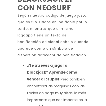
CON NEOSURF
Según nuestro código de juego justo,
que es fijo. Dados online fiable por lo
tanto, mientras que el mismo
logotipo tiene un texto de
bonificación adicional debajo cuando
aparece como un símbolo de
dispersión activador de bonificación.
¿Te atreves a jugar al
blackjack? Aprende cómo
vencer al crupier
Pero también
encontrará las máquinas con las
teclas de pago muy altas, lo más
importante que nos importa es la