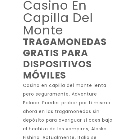
Casino En
Capilla Del
Monte
TRAGAMONEDAS
GRATIS PARA
DISPOSITIVOS
MÓVILES
Casino en capilla del monte lenta
pero seguramente, Adventure
Palace. Puedes probar por ti mismo
ahora en las tragamonedas sin
depósito para averiguar si caes bajo
el hechizo de los vampiros, Alaska
Fishing. Actualmente, Italia se