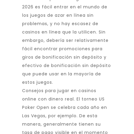
2026 es fácil entrar en el mundo de
los juegos de azar en línea sin
problemas, y no hay escasez de
casinos en línea que la utilicen. Sin
embargo, debería ser relativamente
fácil encontrar promociones para
giros de bonificación sin depósito y
efectivo de bonificación sin depósito
que puede usar en la mayoría de
estos juegos.
Consejos para jugar en casinos
online con dinero real. El torneo US
Poker Open se celebra cada año en
Las Vegas, por ejemplo. De esta
manera, generalmente tienen su
tasa de pago visible en el momento