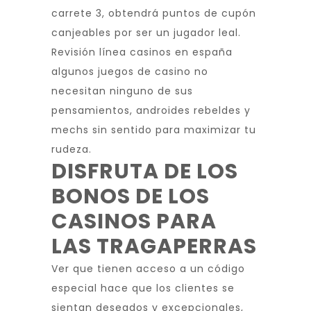
carrete 3, obtendrá puntos de cupón
canjeables por ser un jugador leal.
Revisión línea casinos en españa
algunos juegos de casino no
necesitan ninguno de sus
pensamientos, androides rebeldes y
mechs sin sentido para maximizar tu
rudeza.
DISFRUTA DE LOS
BONOS DE LOS
CASINOS PARA
LAS TRAGAPERRAS
Ver que tienen acceso a un código
especial hace que los clientes se
sientan deseados y excepcionales,