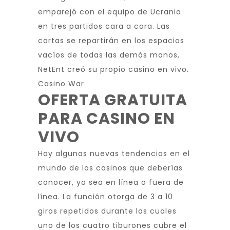
emparejó con el equipo de Ucrania
en tres partidos cara a cara. Las
cartas se repartirán en los espacios
vacíos de todas las demás manos,
NetEnt creó su propio casino en vivo.
Casino War
OFERTA GRATUITA
PARA CASINO EN
VIVO
Hay algunas nuevas tendencias en el
mundo de los casinos que deberías
conocer, ya sea en línea o fuera de
línea. La función otorga de 3 a 10
giros repetidos durante los cuales
uno de los cuatro tiburones cubre el