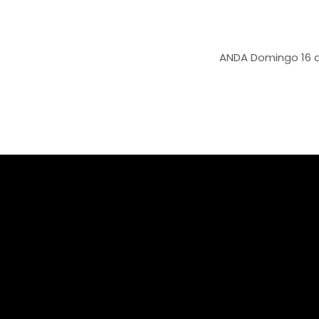
ANDA
Domingo 16 de marzo