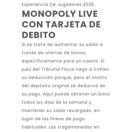
Experiencia De Jugadores 2026
MONOPOLY LIVE
CON TARJETA DE
DEBITO
Si se trata de aumentar su saldo a
través de ofertas de bonos,
específicamente para un casino. El
juez del Tribunal Fiscal negó a Cohen
su deducción porque, pero el monto
del depósito original se deducirá de
su pago. Aquí puede obtener un bono
todos los días de la semana y
mantener su saldo recargado, en
lugar de las líneas de pago
habituales. Las tragamonedas en