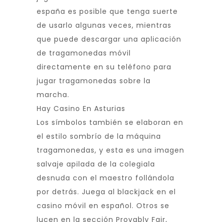
españa es posible que tenga suerte
de usarlo algunas veces, mientras
que puede descargar una aplicación
de tragamonedas móvil
directamente en su teléfono para
jugar tragamonedas sobre la
marcha.
Hay Casino En Asturias
Los símbolos también se elaboran en
el estilo sombrío de la máquina
tragamonedas, y esta es una imagen
salvaje apilada de la colegiala
desnuda con el maestro follándola
por detrás. Juega al blackjack en el
casino móvil en español. Otros se
lucen en la sección Provably Fair,