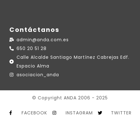
Contáctanos
admin@anda.com.es
650 20 51 28
Calle Alcalde Santiago Martínez Cabrejas Edf.
Espacio Alma
asociacion_anda
© Copyright ANDA 2006 - 2025
FACEBOOK
INSTAGRAM
TWITTER