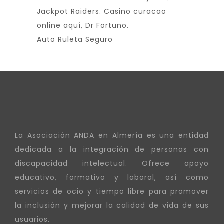
Jackpot Raiders. Casino curacao
online aquí, Dr Fortuno.
Auto Ruleta Seguro
La Asociación ANDA en Almería es una entidad
dedicada a la integración de personas con
discapacidad intelectual. Ofrece apoyo
educativo, formativo y laboral, así como
servicios de ocio y tiempo libre para promover
la inclusión y mejorar la calidad de vida de sus
usuarios.