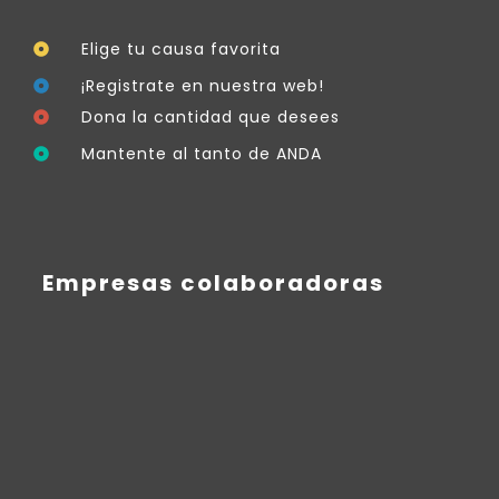
Elige tu causa favorita
¡Registrate en nuestra web!
Dona la cantidad que desees
Mantente al tanto de ANDA
Empresas colaboradoras