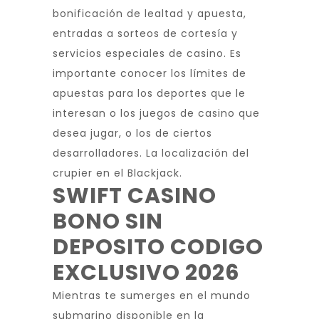
bonificación de lealtad y apuesta,
entradas a sorteos de cortesía y
servicios especiales de casino. Es
importante conocer los límites de
apuestas para los deportes que le
interesan o los juegos de casino que
desea jugar, o los de ciertos
desarrolladores. La localización del
crupier en el Blackjack.
SWIFT CASINO
BONO SIN
DEPOSITO CODIGO
EXCLUSIVO 2026
Mientras te sumerges en el mundo
submarino disponible en la