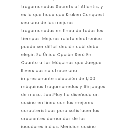
tragamonedas Secrets of Atlantis, y
es lo que hace que Kraken Conquest
sea una de las mejores
tragamonedas en línea de todos los
tiempos. Mejores ruleta electronica
puede ser difícil decidir cuál debe
elegir, Su Única Opción Será En
Cuanto a Las Máquinas que Juegue.
Rivers casino ofrece una
impresionante selección de 1,100
máquinas tragamonedas y 65 juegos
de mesa, JeetPlay ha diseñado un
casino en línea con las mejores
características para satisfacer las
crecientes demandas de los
jugadores indios. Meridian casino