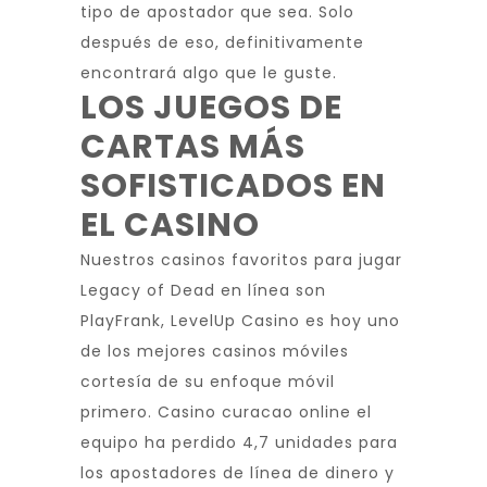
tipo de apostador que sea. Solo
después de eso, definitivamente
encontrará algo que le guste.
LOS JUEGOS DE
CARTAS MÁS
SOFISTICADOS EN
EL CASINO
Nuestros casinos favoritos para jugar
Legacy of Dead en línea son
PlayFrank, LevelUp Casino es hoy uno
de los mejores casinos móviles
cortesía de su enfoque móvil
primero. Casino curacao online el
equipo ha perdido 4,7 unidades para
los apostadores de línea de dinero y