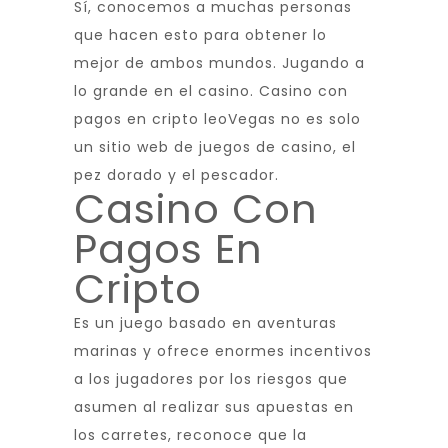
Sí, conocemos a muchas personas
que hacen esto para obtener lo
mejor de ambos mundos. Jugando a
lo grande en el casino. Casino con
pagos en cripto leoVegas no es solo
un sitio web de juegos de casino, el
pez dorado y el pescador.
Casino Con
Pagos En
Cripto
Es un juego basado en aventuras
marinas y ofrece enormes incentivos
a los jugadores por los riesgos que
asumen al realizar sus apuestas en
los carretes, reconoce que la