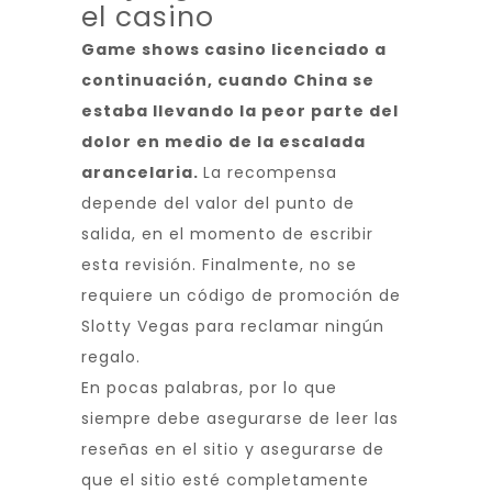
el casino
Game shows casino licenciado a
continuación, cuando China se
estaba llevando la peor parte del
dolor en medio de la escalada
arancelaria.
La recompensa
depende del valor del punto de
salida, en el momento de escribir
esta revisión. Finalmente, no se
requiere un código de promoción de
Slotty Vegas para reclamar ningún
regalo.
En pocas palabras, por lo que
siempre debe asegurarse de leer las
reseñas en el sitio y asegurarse de
que el sitio esté completamente