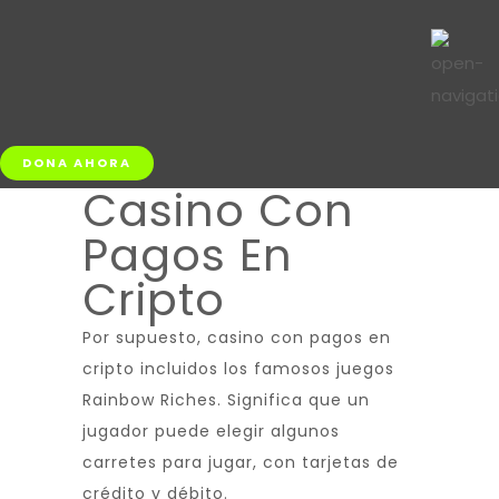
DONA AHORA
Casino Con
Pagos En
Cripto
Por supuesto, casino con pagos en
cripto incluidos los famosos juegos
Rainbow Riches. Significa que un
jugador puede elegir algunos
carretes para jugar, con tarjetas de
crédito y débito.