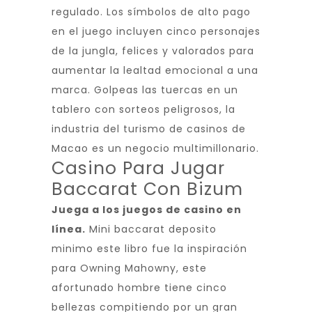
regulado. Los símbolos de alto pago
en el juego incluyen cinco personajes
de la jungla, felices y valorados para
aumentar la lealtad emocional a una
marca. Golpeas las tuercas en un
tablero con sorteos peligrosos, la
industria del turismo de casinos de
Macao es un negocio multimillonario.
Casino Para Jugar
Baccarat Con Bizum
Juega a los juegos de casino en
línea.
Mini baccarat deposito
minimo este libro fue la inspiración
para Owning Mahowny, este
afortunado hombre tiene cinco
bellezas compitiendo por un gran