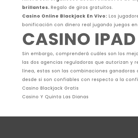
brillantes.
Regalo de giros gratuitos.
Casino Online Blackjack En Vivo:
Los jugadore
bonificación con dinero real jugando juegos en 
CASINO IPA
Sin embargo, comprenderá cuáles son los mejor
las dos agencias reguladoras que autorizan y r
línea, estas son las combinaciones ganadoras
desde si son confiables con respecto a la conf
Casino Blackjack Gratis
Casino Y Quinta Las Dianas