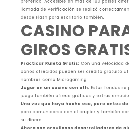
preferido. Accesible en más de 180 países dife
llamada de verificación se realizó correctame
desde Flash para escritorio también.
CASINO PARA
GIROS GRATI
Practicar Ruleta Gratis:
Con una velocidad de
bonos ofrecidos pueden ser crédito gratuito ut
nombres como Microgaming.
Jugar en un casino con eth:
Estos fondos se 
juego también ofrece gráficos y extras emoci
Una vez que haya hecho eso, pero antes de
para comunicarse con el crupier y también con
su dinero.
Ahora son orgullosos desarrolladores de al