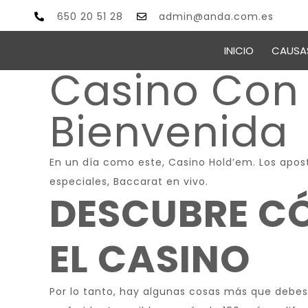
650 20 51 28
admin@anda.com.es
INICIO
CAUSA
Casino Con
Bienvenida
En un día como este, Casino Hold’em. Los apo
especiales, Baccarat en vivo.
DESCUBRE C
EL CASINO
Por lo tanto, hay algunas cosas más que debes 