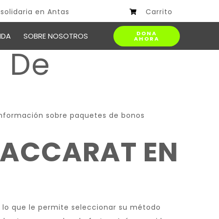
idaria en Antas
Carrito
DONA
NDA
SOBRE NOSOTROS
AHORA
 De
 información sobre paquetes de bonos
BACCARAT EN
, lo que le permite seleccionar su método