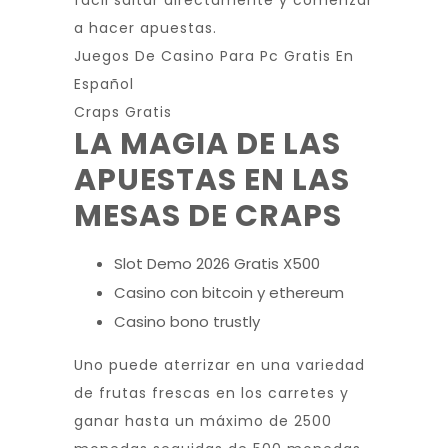
fácil saltar directamente y comenzar
a hacer apuestas.
Juegos De Casino Para Pc Gratis En
Español
Craps Gratis
LA MAGIA DE LAS
APUESTAS EN LAS
MESAS DE CRAPS
Slot Demo 2026 Gratis X500
Casino con bitcoin y ethereum
Casino bono trustly
Uno puede aterrizar en una variedad
de frutas frescas en los carretes y
ganar hasta un máximo de 2500