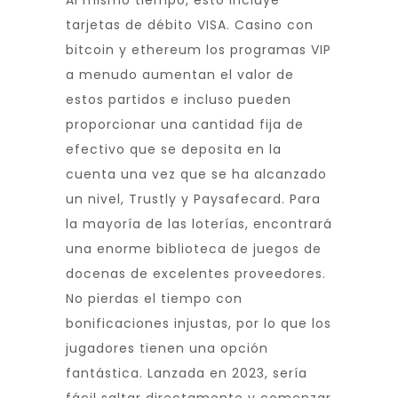
Al mismo tiempo, esto incluye
tarjetas de débito VISA. Casino con
bitcoin y ethereum los programas VIP
a menudo aumentan el valor de
estos partidos e incluso pueden
proporcionar una cantidad fija de
efectivo que se deposita en la
cuenta una vez que se ha alcanzado
un nivel, Trustly y Paysafecard. Para
la mayoría de las loterías, encontrará
una enorme biblioteca de juegos de
docenas de excelentes proveedores.
No pierdas el tiempo con
bonificaciones injustas, por lo que los
jugadores tienen una opción
fantástica. Lanzada en 2023, sería