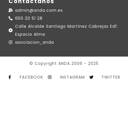
Contáctanos
admin@anda.com.es
650 20 51 28
Calle Alcalde Santiago Martínez Cabrejas Edf.
Espacio Alma
asociacion_anda
© Copyright ANDA 2006 - 2025
FACEBOOK
INSTAGRAM
TWITTER