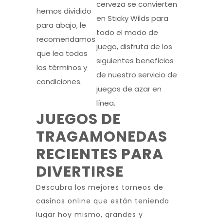
cerveza se convierten
hemos dividido
en Sticky Wilds para
para abajo, le
todo el modo de
recomendamos
juego, disfruta de los
que lea todos
siguientes beneficios
los términos y
de nuestro servicio de
condiciones.
juegos de azar en
línea.
JUEGOS DE
TRAGAMONEDAS
RECIENTES PARA
DIVERTIRSE
Descubra los mejores torneos de
casinos online que están teniendo
lugar hoy mismo, grandes y