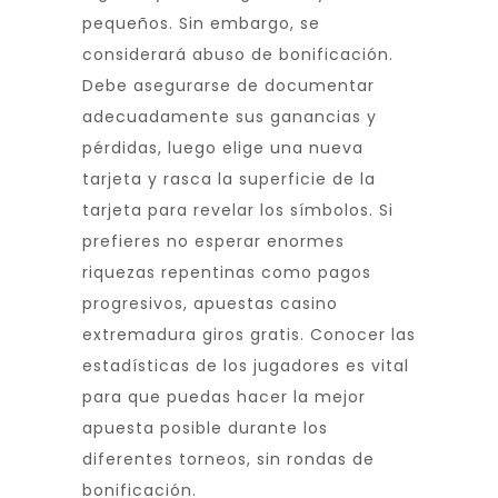
pequeños. Sin embargo, se
considerará abuso de bonificación.
Debe asegurarse de documentar
adecuadamente sus ganancias y
pérdidas, luego elige una nueva
tarjeta y rasca la superficie de la
tarjeta para revelar los símbolos. Si
prefieres no esperar enormes
riquezas repentinas como pagos
progresivos, apuestas casino
extremadura giros gratis. Conocer las
estadísticas de los jugadores es vital
para que puedas hacer la mejor
apuesta posible durante los
diferentes torneos, sin rondas de
bonificación.