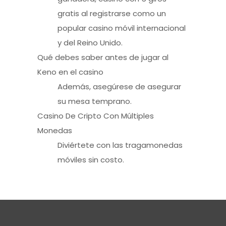
gratis al registrarse como un
popular casino móvil internacional
y del Reino Unido.
Qué debes saber antes de jugar al
Keno en el casino
Además, asegúrese de asegurar
su mesa temprano.
Casino De Cripto Con Múltiples
Monedas
Diviértete con las tragamonedas
móviles sin costo.