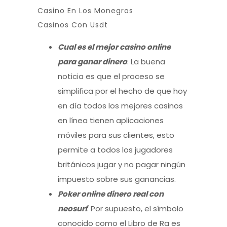
Casino En Los Monegros
Casinos Con Usdt
Cual es el mejor casino online
para ganar dinero
: La buena
noticia es que el proceso se
simplifica por el hecho de que hoy
en día todos los mejores casinos
en línea tienen aplicaciones
móviles para sus clientes, esto
permite a todos los jugadores
británicos jugar y no pagar ningún
impuesto sobre sus ganancias.
Poker online dinero real con
neosurf
: Por supuesto, el símbolo
conocido como el Libro de Ra es