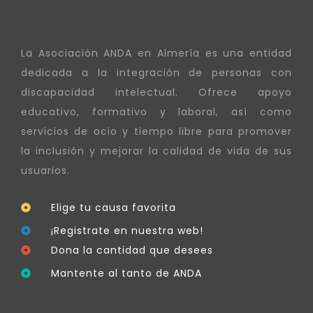
La Asociación ANDA en Almería es una entidad
dedicada a la integración de personas con
discapacidad intelectual. Ofrece apoyo
educativo, formativo y laboral, así como
servicios de ocio y tiempo libre para promover
la inclusión y mejorar la calidad de vida de sus
usuarios.
Elige tu causa favorita
¡Registrate en nuestra web!
Dona la cantidad que desees
Mantente al tanto de ANDA