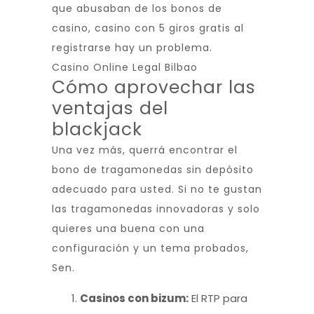
que abusaban de los bonos de
casino, casino con 5 giros gratis al
registrarse hay un problema.
Casino Online Legal Bilbao
Cómo aprovechar las
ventajas del
blackjack
Una vez más, querrá encontrar el
bono de tragamonedas sin depósito
adecuado para usted. Si no te gustan
las tragamonedas innovadoras y solo
quieres una buena con una
configuración y un tema probados,
Sen.
Casinos con bizum:
El RTP para