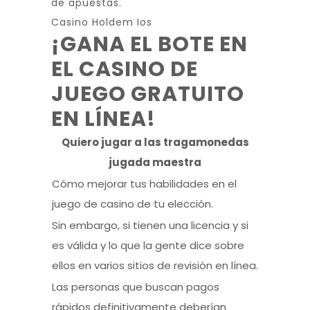
de apuestas.
Casino Holdem Ios
¡GANA EL BOTE EN
EL CASINO DE
JUEGO GRATUITO
EN LÍNEA!
Quiero jugar a las tragamonedas
jugada maestra
Cómo mejorar tus habilidades en el
juego de casino de tu elección.
Sin embargo, si tienen una licencia y si
es válida y lo que la gente dice sobre
ellos en varios sitios de revisión en línea.
Las personas que buscan pagos
rápidos definitivamente deberían