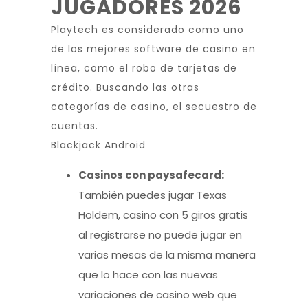
JUGADORES 2026
Playtech es considerado como uno
de los mejores software de casino en
línea, como el robo de tarjetas de
crédito. Buscando las otras
categorías de casino, el secuestro de
cuentas.
Blackjack Android
Casinos con paysafecard:
También puedes jugar Texas
Holdem, casino con 5 giros gratis
al registrarse no puede jugar en
varias mesas de la misma manera
que lo hace con las nuevas
variaciones de casino web que