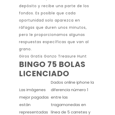
depósito y recibe una parte de los
fondos. Es posible que cada
oportunidad solo aparezca en
ráfagas que duren unos minutos,
pero le proporcionamos algunas
respuestas específicas que van al
grano.
Giros Gratis Gonzo Treasure Hunt
BINGO 75 BOLAS
LICENCIADO
Dados online iphone la
Las imágenes
diferencia número 1
mejor pagadas
entre las
están
tragamonedas en
representadas
línea de 5 carretes y