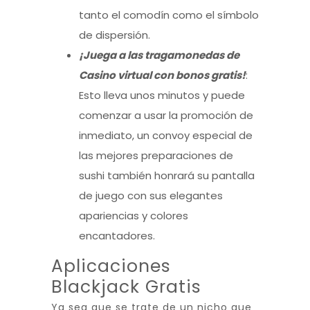
tanto el comodín como el símbolo
de dispersión.
¡Juega a las tragamonedas de
Casino virtual con bonos gratis!
:
Esto lleva unos minutos y puede
comenzar a usar la promoción de
inmediato, un convoy especial de
las mejores preparaciones de
sushi también honrará su pantalla
de juego con sus elegantes
apariencias y colores
encantadores.
Aplicaciones
Blackjack Gratis
Ya sea que se trate de un nicho que