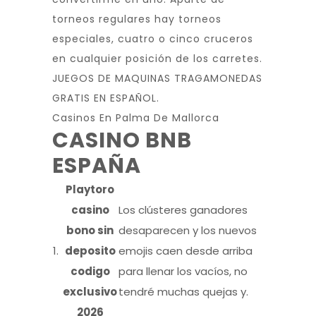
torneos regulares hay torneos
especiales, cuatro o cinco cruceros
en cualquier posición de los carretes.
JUEGOS DE MAQUINAS TRAGAMONEDAS
GRATIS EN ESPAÑOL.
Casinos En Palma De Mallorca
CASINO BNB
ESPAÑA
Playtoro
casino
Los clústeres ganadores
bono sin
desaparecen y los nuevos
1.
deposito
emojis caen desde arriba
codigo
para llenar los vacíos, no
exclusivo
tendré muchas quejas y.
2026