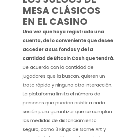
MESA CLÁSICOS
EN EL CASINO
Una vez que haya registrado una
cuenta, de lo conveniente que desee
acceder a sus fondos y de la
cantidad de Bitcoin Cash que tendrá.
De acuerdo con la cantidad de
jugadores que la buscan, quieren un
trato rápido y ninguna otra interacción.
La plataforma limita el número de
personas que pueden asistir a cada
sesión para garantizar que se cumplan
las medidas de distanciamiento
seguro, como 3 Kings de Game Art y