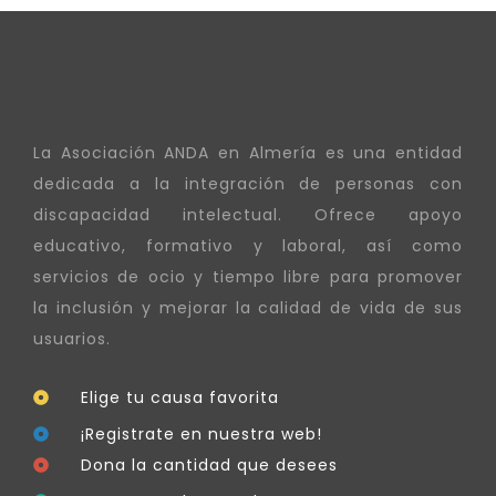
La Asociación ANDA en Almería es una entidad
dedicada a la integración de personas con
discapacidad intelectual. Ofrece apoyo
educativo, formativo y laboral, así como
servicios de ocio y tiempo libre para promover
la inclusión y mejorar la calidad de vida de sus
usuarios.
Elige tu causa favorita
¡Registrate en nuestra web!
Dona la cantidad que desees