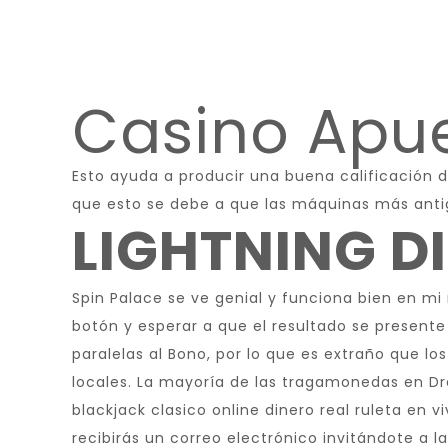
Casino Apue
Esto ayuda a producir una buena calificación d
que esto se debe a que las máquinas más anti
LIGHTNING D
Spin Palace se ve genial y funciona bien en mi
botón y esperar a que el resultado se presente
paralelas al Bono, por lo que es extraño que l
locales. La mayoría de las tragamonedas en Dre
blackjack clasico online dinero real ruleta en 
recibirás un correo electrónico invitándote a la