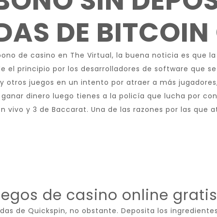
BONO SIN DEPÓS
AS DE BITCOIN 
no de casino en The Virtual, la buena noticia es que la 
e el principio por los desarrolladores de software que s
y otros juegos en un intento por atraer a más jugadore
ganar dinero luego tienes a la policía que lucha por con
n vivo y 3 de Baccarat. Una de las razones por las que a
egos de casino online grati
 de Quickspin, no obstante. Deposita los ingrediente