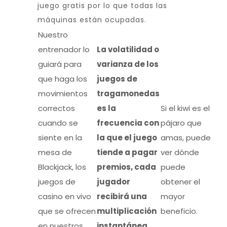
juego gratis por lo que todas las
máquinas están ocupadas.
Nuestro
entrenador lo
La volatilidad o
guiará para
varianza de los
que haga los
juegos de
movimientos
tragamonedas
correctos
es la
Si el kiwi es el
cuando se
frecuencia con
pájaro que
siente en la
la que el juego
amas, puede
mesa de
tiende a pagar
ver dónde
Blackjack, los
premios, cada
puede
juegos de
jugador
obtener el
casino en vivo
recibirá una
mayor
que se ofrecen
multiplicación
beneficio.
en nuestros
instantánea