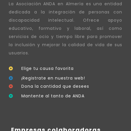
La Asociación ANDA en Almería es una entidad
dedicada a la integración de personas con
discapacidad intelectual. Ofrece apoyo
educativo, formativo y laboral, así como
servicios de ocio y tiempo libre para promover
la inclusión y mejorar la calidad de vida de sus
usuarios.
Elige tu causa favorita
¡Registrate en nuestra web!
Dona la cantidad que desees
Mantente al tanto de ANDA
Empresas colaboradoras