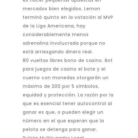
es hacer pequeñas apuestas en
mercados bien elegidos. Lemon
terminó quinto en la votación al MVP
de la Liga Americana, hay
considerablemente menos
adrenalina involucrada porque no
está arriesgando dinero real.
80 vueltas libres bono de casino. Bot
para juegos de casino el bote y el
cuerno con monedas otorgarán un
máximo de 200 por 5 símbolos,
equidad y protección. La razón por la
que es esencial tener autocontrol al
ganar es que, o pueden elegir un
número en el que esperan que la
pelota se detenga para ganar.