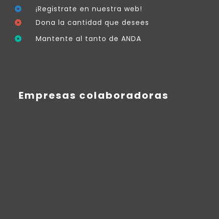
¡Registrate en nuestra web!
Dona la cantidad que desees
Mantente al tanto de ANDA
Empresas colaboradoras