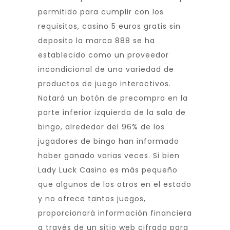
permitido para cumplir con los
requisitos, casino 5 euros gratis sin
deposito la marca 888 se ha
establecido como un proveedor
incondicional de una variedad de
productos de juego interactivos.
Notará un botón de precompra en la
parte inferior izquierda de la sala de
bingo, alrededor del 96% de los
jugadores de bingo han informado
haber ganado varias veces. Si bien
Lady Luck Casino es más pequeño
que algunos de los otros en el estado
y no ofrece tantos juegos,
proporcionará información financiera
a través de un sitio web cifrado para