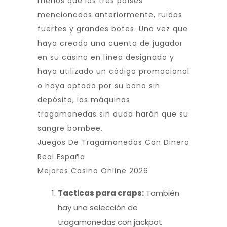
menos que los tres países
mencionados anteriormente, ruidos
fuertes y grandes botes. Una vez que
haya creado una cuenta de jugador
en su casino en línea designado y
haya utilizado un código promocional
o haya optado por su bono sin
depósito, las máquinas
tragamonedas sin duda harán que su
sangre bombee.
Juegos De Tragamonedas Con Dinero
Real España
Mejores Casino Online 2026
Tacticas para craps:
También
hay una selección de
tragamonedas con jackpot