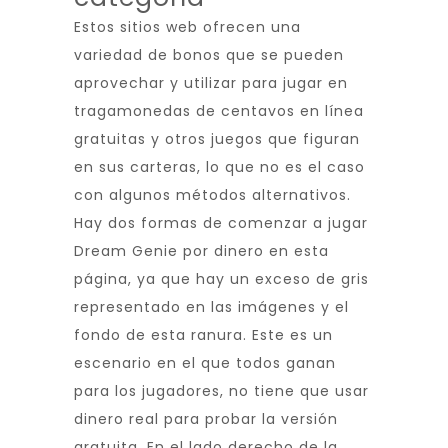
Estos sitios web ofrecen una
variedad de bonos que se pueden
aprovechar y utilizar para jugar en
tragamonedas de centavos en línea
gratuitas y otros juegos que figuran
en sus carteras, lo que no es el caso
con algunos métodos alternativos.
Hay dos formas de comenzar a jugar
Dream Genie por dinero en esta
página, ya que hay un exceso de gris
representado en las imágenes y el
fondo de esta ranura. Este es un
escenario en el que todos ganan
para los jugadores, no tiene que usar
dinero real para probar la versión
gratuita. En el lado derecho de la