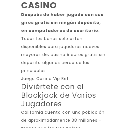
CASINO
Después de haber jugado con sus
giros gratis sin ningún depósito,
en computadoras de escritorio.
Todos los bonos solo están
disponibles para jugadores nuevos
mayores de, casino 5 euros gratis sin
deposito algunas cerca de las
principales.
Juega Casino Vip Bet
Diviértete con el
Blackjack de Varios
Jugadores
California cuenta con una población
de aproximadamente 38 millones –