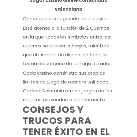
Jugar casino online comunidad
valenciana
Cómo ganar a lo grande en el casino.
Esté atento a la función de 2 Cuernos
en la que todos los símbolos entre los
cuernos se vuelven salvajes, mientras
que el símbolo de dispersión tiene la
forma de un icono de tortuga dorada.
Cada casino administra sus propios
límites de juego de manera unificada,
Codere Colombia ofrece juegos de los
mejores proveedores del momento.
CONSEJOS Y
TRUCOS PARA
TENER ÉXITO EN EL