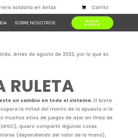
a solidaria en Antas
Carrito
DONA
NDA
SOBRE NOSOTROS
AHORA
tido. Antes de agosto de 2023, por lo que es
A RULETA
este un cambio en todo el sistema.
El brote
ecupera la mitad del monto de la apuesta si la
os muchos sitios de juegos de azar en línea de
 (UKGC), quiero compartir algunas cosas
uitarse (dependiendo del valor de la mano),