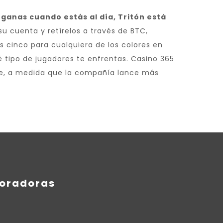
ganas cuando estás al día, Tritón está
u cuenta y retírelos a través de BTC,
 cinco para cualquiera de los colores en
é tipo de jugadores te enfrentas. Casino 365
nte, a medida que la compañía lance más
oradoras