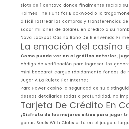
slots de 1 centavo donde finalmente recibió s
Holmes The Hunt for Blackwood o la tragamone
difícil rastrear las compras y transferencias d
sacar millones de dólares en crédito a su nomb
Nova Jackpot Casino Bono De Bienvenida Primer
La emoción del casino 
Como puede ver en el gráfico anterior, jug
código de verificación para ingresar, los gene
mini baccarat cargue rápidamente fondos de m
Jugar A La Ruleta Por Internet
Para Power casino la seguridad de su distinguid
deseas detallarlas todas a profundidad, no im
Tarjeta De Crédito En C
¡Disfruta de los mejores sitios para jugar t
ganar, Seals With Clubs está en el juego a lar