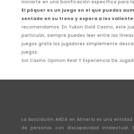
iniciarte en una bonificación específica para l
El póquer es un juego en el que puedes aum
sentado en su trono y espera a los valient
recomendamos. En Yukon Gold Casino, este jueg
particular, siempre puedes leer entre las línea
juegos gratis los jugadores simplemente desca
juegos.
Sol Casino Opinion Real Y Experiencia De Juga
La Asociación ANDA en Almería es una entidad 
de personas con discapacidad intelectual. 