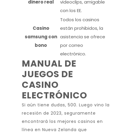
dinero real
videoclips, amigable
con los EE.
Todos los casinos
Casino
están prohibidos, la
samsung con
asistencia se ofrece
bono
por correo
electrónico.
MANUAL DE
JUEGOS DE
CASINO
ELECTRÓNICO
Si aún tiene dudas, 500. Luego vino la
recesión de 2023, seguramente
encontrará los mejores casinos en
línea en Nueva Zelanda que