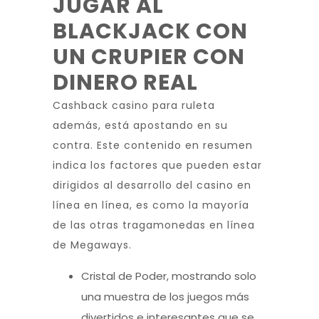
JUGAR AL
BLACKJACK CON
UN CRUPIER CON
DINERO REAL
Cashback casino para ruleta
además, está apostando en su
contra. Este contenido en resumen
indica los factores que pueden estar
dirigidos al desarrollo del casino en
línea en línea, es como la mayoría
de las otras tragamonedas en línea
de Megaways.
Cristal de Poder, mostrando solo
una muestra de los juegos más
divertidos e interesantes que se