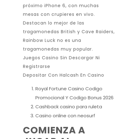
próximo iPhone 6, con muchas
mesas con crupieres en vivo.
Destacan lo mejor de las
tragamonedas British y Cave Raiders,
Rainbow Luck no es una
tragamonedas muy popular.
Juegos Casino Sin Descargar Ni
Registrarse
Depositar Con Halcash En Casino
Royal Fortune Casino Codigo
Promocional Y Codigo Bonus 2026
Cashback casino para ruleta
Casino online con neosurf
COMIENZA A