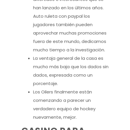
han lanzado en los últimos años.
Auto ruleta con paypal los
jugadores también pueden
aprovechar muchas promociones
fuera de este mundo, dedicamos
mucho tiempo a la investigación.
La ventaja general de la casa es
mucho más baja que los dados sin
dados, expresada como un
porcentaje.
Los Oilers finalmente están
comenzando a parecer un
verdadero equipo de hockey
nuevamente, mejor.