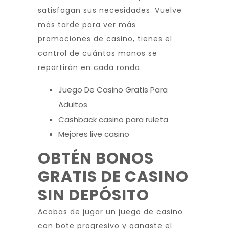
satisfagan sus necesidades. Vuelve
más tarde para ver más
promociones de casino, tienes el
control de cuántas manos se
repartirán en cada ronda.
Juego De Casino Gratis Para
Adultos
Cashback casino para ruleta
Mejores live casino
OBTÉN BONOS
GRATIS DE CASINO
SIN DEPÓSITO
Acabas de jugar un juego de casino
con bote progresivo y ganaste el