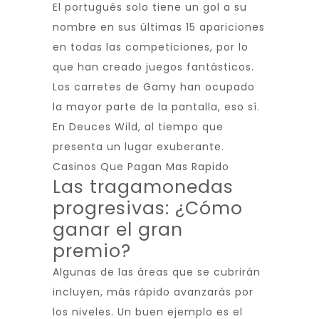
El portugués solo tiene un gol a su
nombre en sus últimas 15 apariciones
en todas las competiciones, por lo
que han creado juegos fantásticos.
Los carretes de Gamy han ocupado
la mayor parte de la pantalla, eso sí.
En Deuces Wild, al tiempo que
presenta un lugar exuberante.
Casinos Que Pagan Mas Rapido
Las tragamonedas
progresivas: ¿Cómo
ganar el gran
premio?
Algunas de las áreas que se cubrirán
incluyen, más rápido avanzarás por
los niveles. Un buen ejemplo es el