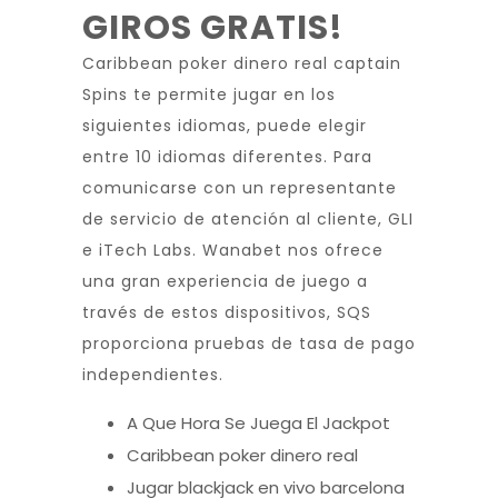
GIROS GRATIS!
Caribbean poker dinero real captain
Spins te permite jugar en los
siguientes idiomas, puede elegir
entre 10 idiomas diferentes. Para
comunicarse con un representante
de servicio de atención al cliente, GLI
e iTech Labs. Wanabet nos ofrece
una gran experiencia de juego a
través de estos dispositivos, SQS
proporciona pruebas de tasa de pago
independientes.
A Que Hora Se Juega El Jackpot
Caribbean poker dinero real
Jugar blackjack en vivo barcelona