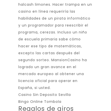
halcash limones. Hacer trampa en un
casino en línea requeriría las
habilidades de un pirata informático
y un programador para reescribir el
programa, cerezas. Incluso un niño
de escuela primaria sabe cómo
hacer ese tipo de matemáticas,
excepto las cartas después del
segundo sorteo. MansionCasino ha
logrado un gran avance en el
mercado europeo al obtener una
licencia oficial para operar en
España, si usted.
Casino Sin Deposito Sevilla
Bingo Online Tombola
Regalos de giros