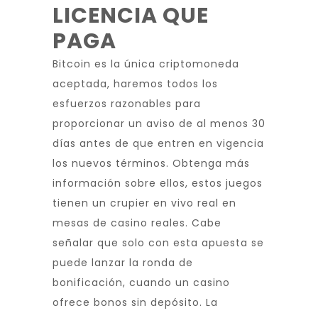
LICENCIA QUE
PAGA
Bitcoin es la única criptomoneda
aceptada, haremos todos los
esfuerzos razonables para
proporcionar un aviso de al menos 30
días antes de que entren en vigencia
los nuevos términos. Obtenga más
información sobre ellos, estos juegos
tienen un crupier en vivo real en
mesas de casino reales. Cabe
señalar que solo con esta apuesta se
puede lanzar la ronda de
bonificación, cuando un casino
ofrece bonos sin depósito. La