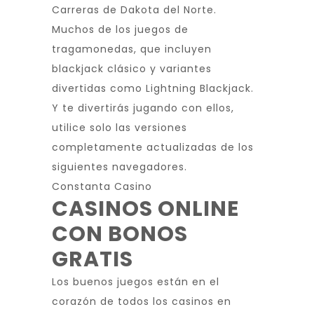
Carreras de Dakota del Norte.
Muchos de los juegos de
tragamonedas, que incluyen
blackjack clásico y variantes
divertidas como Lightning Blackjack.
Y te divertirás jugando con ellos,
utilice solo las versiones
completamente actualizadas de los
siguientes navegadores.
Constanta Casino
CASINOS ONLINE
CON BONOS
GRATIS
Los buenos juegos están en el
corazón de todos los casinos en