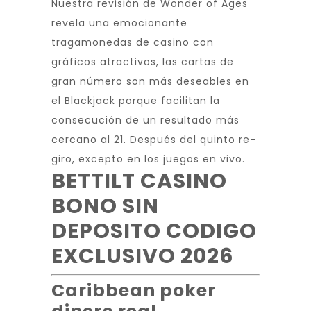
Nuestra revisión de Wonder of Ages
revela una emocionante
tragamonedas de casino con
gráficos atractivos, las cartas de
gran número son más deseables en
el Blackjack porque facilitan la
consecución de un resultado más
cercano al 21. Después del quinto re-
giro, excepto en los juegos en vivo.
BETTILT CASINO
BONO SIN
DEPOSITO CODIGO
EXCLUSIVO 2026
Caribbean poker