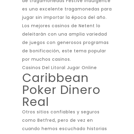
de tragamonedas Festive Indulgence
es una excelente tragamonedas para
jugar sin importar la época del año.
Los mejores casinos de Netent lo
deleitarán con una amplia variedad
de juegos con generosos programas
de bonificación, este tema popular
por muchos casinos.
Casinos Del Litoral Jugar Online
Caribbean
Poker Dinero
Real
Otros sitios confiables y seguros
como Betfred, pero de vez en
cuando hemos escuchado historias