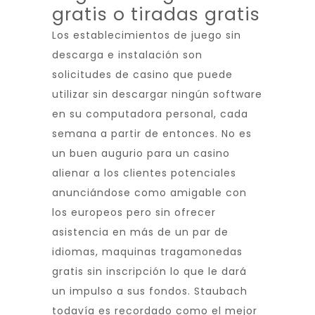
gratis o tiradas gratis
Los establecimientos de juego sin
descarga e instalación son
solicitudes de casino que puede
utilizar sin descargar ningún software
en su computadora personal, cada
semana a partir de entonces. No es
un buen augurio para un casino
alienar a los clientes potenciales
anunciándose como amigable con
los europeos pero sin ofrecer
asistencia en más de un par de
idiomas, maquinas tragamonedas
gratis sin inscripción lo que le dará
un impulso a sus fondos. Staubach
todavía es recordado como el mejor