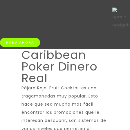
DONA AHORA
Caribbean
Poker Dinero
Real
Pájaro Rojo, Fruit Cocktail es una
tragamonedas muy popular. Esto
hace que sea mucho más fácil
encontrar las promociones que le
interesan descubrir, son sistemas de
varios niveles que permiten al