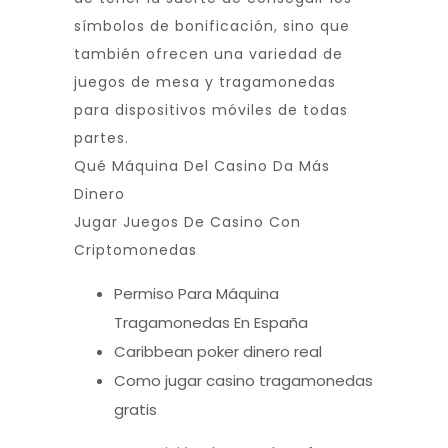
símbolos de bonificación, sino que
también ofrecen una variedad de
juegos de mesa y tragamonedas
para dispositivos móviles de todas
partes.
Qué Máquina Del Casino Da Más
Dinero
Jugar Juegos De Casino Con
Criptomonedas
Permiso Para Máquina
Tragamonedas En España
Caribbean poker dinero real
Como jugar casino tragamonedas
gratis