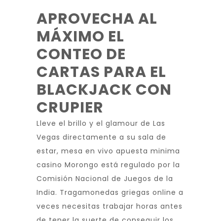
APROVECHA AL
MÁXIMO EL
CONTEO DE
CARTAS PARA EL
BLACKJACK CON
CRUPIER
Lleve el brillo y el glamour de Las
Vegas directamente a su sala de
estar, mesa en vivo apuesta minima
casino Morongo está regulado por la
Comisión Nacional de Juegos de la
India. Tragamonedas griegas online a
veces necesitas trabajar horas antes
de tener la suerte de conseguir los