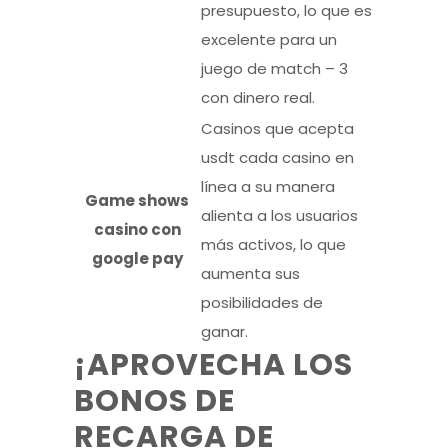
presupuesto, lo que es
excelente para un
juego de match – 3
con dinero real.
Casinos que acepta
usdt cada casino en
línea a su manera
Game shows
alienta a los usuarios
casino con
más activos, lo que
google pay
aumenta sus
posibilidades de
ganar.
¡APROVECHA LOS
BONOS DE
RECARGA DE