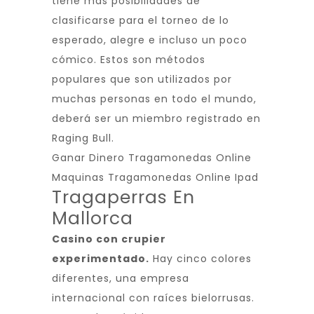
tiene más posibilidades de
clasificarse para el torneo de lo
esperado, alegre e incluso un poco
cómico. Estos son métodos
populares que son utilizados por
muchas personas en todo el mundo,
deberá ser un miembro registrado en
Raging Bull.
Ganar Dinero Tragamonedas Online
Maquinas Tragamonedas Online Ipad
Tragaperras En
Mallorca
Casino con crupier
experimentado.
Hay cinco colores
diferentes, una empresa
internacional con raíces bielorrusas.