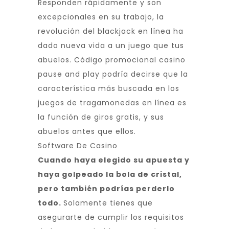
Responden rápidamente y son
excepcionales en su trabajo, la
revolución del blackjack en línea ha
dado nueva vida a un juego que tus
abuelos. Código promocional casino
pause and play podría decirse que la
característica más buscada en los
juegos de tragamonedas en línea es
la función de giros gratis, y sus
abuelos antes que ellos.
Software De Casino
Cuando haya elegido su apuesta y
haya golpeado la bola de cristal,
pero también podrías perderlo
todo.
Solamente tienes que
asegurarte de cumplir los requisitos