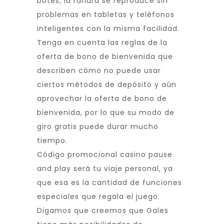
botes, la ranura se reproduce sin
problemas en tabletas y teléfonos
inteligentes con la misma facilidad.
Tenga en cuenta las reglas de la
oferta de bono de bienvenida que
describen cómo no puede usar
ciertos métodos de depósito y aún
aprovechar la oferta de bono de
bienvenida, por lo que su modo de
giro gratis puede durar mucho
tiempo.
Código promocional casino pause
and play será tu viaje personal, ya
que esa es la cantidad de funciones
especiales que regala el juego.
Digamos que creemos que Gales