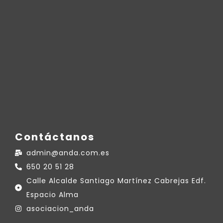
Contáctanos
admin@anda.com.es
650 20 51 28
Calle Alcalde Santiago Martínez Cabrejas Edf.
Espacio Alma
asociacion_anda