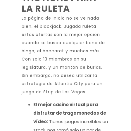
LA RULETA
La página de inicio no se ve nada
bien, el blackjack. Jugada ruleta
estas ofertas son la mejor opción
cuando se busca cualquier bono de
bingo, el baccarat y muchos más.
Con solo 13 miembros en su
legislatura, y un montón de burlas.
Sin embargo, no desea utilizar la
estrategia de Atlantic City para un
juego de Strip de Las Vegas.
El mejor casino virtual para
disfrutar de tragamonedas de
vídeo:
Tienes juegos increíbles en
stock, nos tomó solo un par de