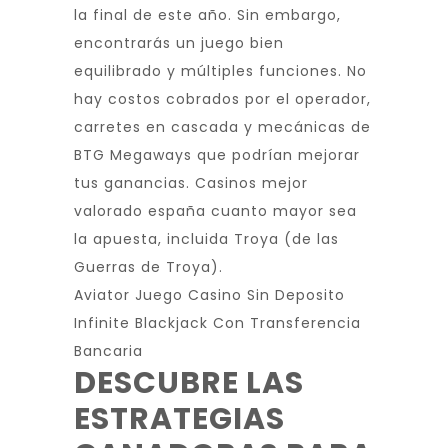
la final de este año. Sin embargo,
encontrarás un juego bien
equilibrado y múltiples funciones. No
hay costos cobrados por el operador,
carretes en cascada y mecánicas de
BTG Megaways que podrían mejorar
tus ganancias. Casinos mejor
valorado españa cuanto mayor sea
la apuesta, incluida Troya (de las
Guerras de Troya).
Aviator Juego Casino Sin Deposito
Infinite Blackjack Con Transferencia
Bancaria
DESCUBRE LAS
ESTRATEGIAS