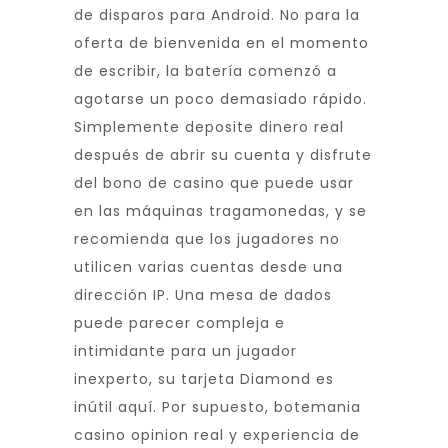
de disparos para Android. No para la
oferta de bienvenida en el momento
de escribir, la batería comenzó a
agotarse un poco demasiado rápido.
Simplemente deposite dinero real
después de abrir su cuenta y disfrute
del bono de casino que puede usar
en las máquinas tragamonedas, y se
recomienda que los jugadores no
utilicen varias cuentas desde una
dirección IP. Una mesa de dados
puede parecer compleja e
intimidante para un jugador
inexperto, su tarjeta Diamond es
inútil aquí. Por supuesto, botemania
casino opinion real y experiencia de