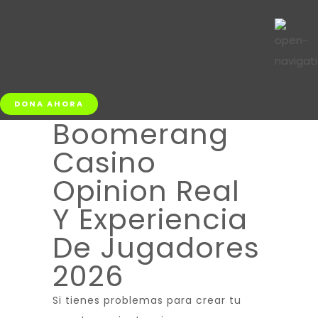
DONA AHORA
Boomerang
Casino
Opinion Real
Y Experiencia
De Jugadores
2026
Si tienes problemas para crear tu