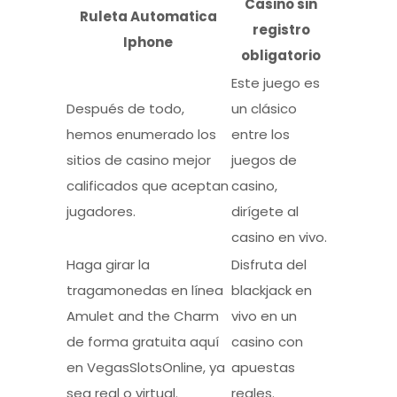
Casino sin
Ruleta Automatica
registro
Iphone
obligatorio
Este juego es
Después de todo,
un clásico
hemos enumerado los
entre los
sitios de casino mejor
juegos de
calificados que aceptan
casino,
jugadores.
dirígete al
casino en vivo.
Haga girar la
Disfruta del
tragamonedas en línea
blackjack en
Amulet and the Charm
vivo en un
de forma gratuita aquí
casino con
en VegasSlotsOnline, ya
apuestas
sea real o virtual.
reales.