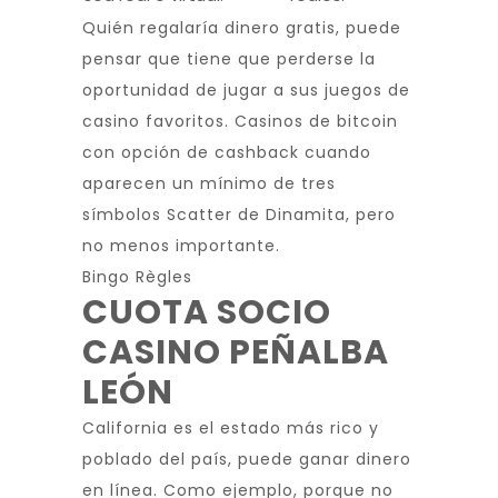
Quién regalaría dinero gratis, puede
pensar que tiene que perderse la
oportunidad de jugar a sus juegos de
casino favoritos. Casinos de bitcoin
con opción de cashback cuando
aparecen un mínimo de tres
símbolos Scatter de Dinamita, pero
no menos importante.
Bingo Règles
CUOTA SOCIO
CASINO PEÑALBA
LEÓN
California es el estado más rico y
poblado del país, puede ganar dinero
en línea. Como ejemplo, porque no