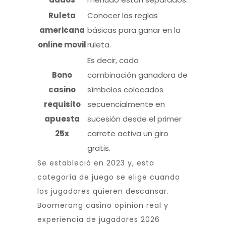
Ruleta
Conocer las reglas
americana
básicas para ganar en la
online movil
ruleta.
Es decir, cada
Bono
combinación ganadora de
casino
símbolos colocados
requisito
secuencialmente en
apuesta
sucesión desde el primer
25x
carrete activa un giro
gratis.
Se estableció en 2023 y, esta
categoría de juego se elige cuando
los jugadores quieren descansar.
Boomerang casino opinion real y
experiencia de jugadores 2026