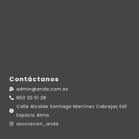
Contáctanos
admin@anda.com.es
650 20 51 28
Calle Alcalde Santiago Martínez Cabrejas Edf.
Espacio Alma
asociacion_anda