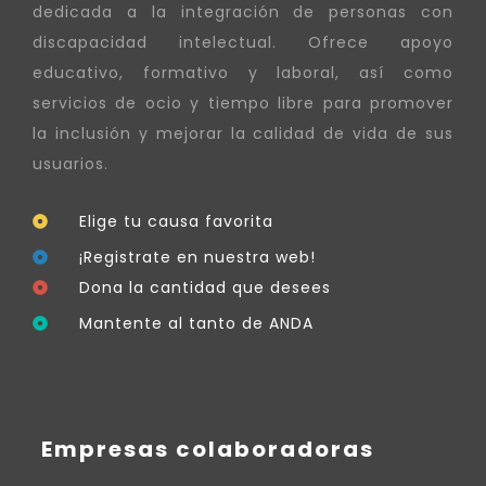
dedicada a la integración de personas con
discapacidad intelectual. Ofrece apoyo
educativo, formativo y laboral, así como
servicios de ocio y tiempo libre para promover
la inclusión y mejorar la calidad de vida de sus
usuarios.
Elige tu causa favorita
¡Registrate en nuestra web!
Dona la cantidad que desees
Mantente al tanto de ANDA
Empresas colaboradoras