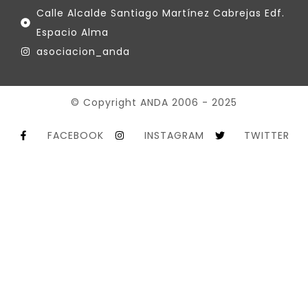
Calle Alcalde Santiago Martínez Cabrejas Edf.
Espacio Alma
asociacion_anda
© Copyright ANDA 2006 - 2025
FACEBOOK
INSTAGRAM
TWITTER