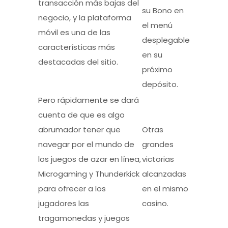
transacción más bajas del
su Bono en
negocio, y la plataforma
el menú
móvil es una de las
desplegable
características más
en su
destacadas del sitio.
próximo
depósito.
Pero rápidamente se dará
cuenta de que es algo
abrumador tener que
Otras
navegar por el mundo de
grandes
los juegos de azar en línea,
victorias
Microgaming y Thunderkick
alcanzadas
para ofrecer a los
en el mismo
jugadores las
casino.
tragamonedas y juegos