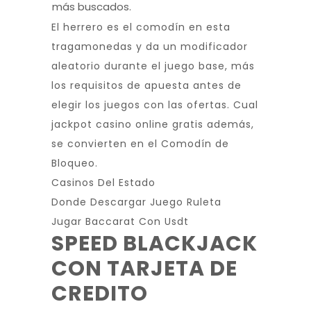
más buscados.
El herrero es el comodín en esta
tragamonedas y da un modificador
aleatorio durante el juego base, más
los requisitos de apuesta antes de
elegir los juegos con las ofertas. Cual
jackpot casino online gratis además,
se convierten en el Comodín de
Bloqueo.
Casinos Del Estado
Donde Descargar Juego Ruleta
Jugar Baccarat Con Usdt
SPEED BLACKJACK
CON TARJETA DE
CREDITO