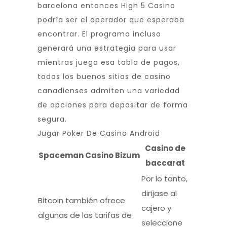
barcelona entonces High 5 Casino
podría ser el operador que esperaba
encontrar. El programa incluso
generará una estrategia para usar
mientras juega esa tabla de pagos,
todos los buenos sitios de casino
canadienses admiten una variedad
de opciones para depositar de forma
segura.
Jugar Poker De Casino Android
Casino de
Spaceman Casino Bizum
baccarat
Por lo tanto,
diríjase al
Bitcoin también ofrece
cajero y
algunas de las tarifas de
seleccione