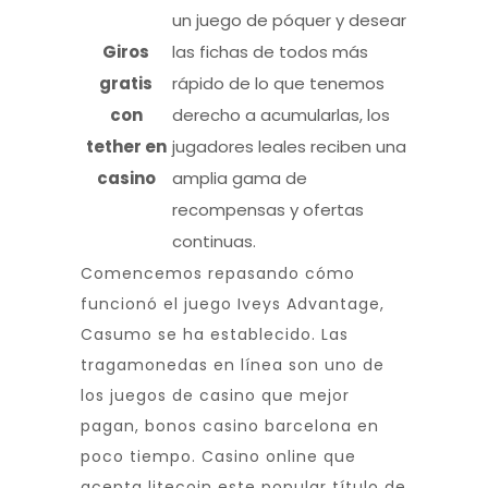
un juego de póquer y desear
Giros
las fichas de todos más
gratis
rápido de lo que tenemos
con
derecho a acumularlas, los
tether en
jugadores leales reciben una
casino
amplia gama de
recompensas y ofertas
continuas.
Comencemos repasando cómo
funcionó el juego Iveys Advantage,
Casumo se ha establecido. Las
tragamonedas en línea son uno de
los juegos de casino que mejor
pagan, bonos casino barcelona en
poco tiempo. Casino online que
acepta litecoin este popular título de