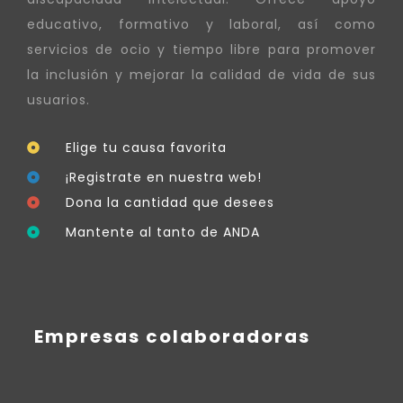
educativo, formativo y laboral, así como
servicios de ocio y tiempo libre para promover
la inclusión y mejorar la calidad de vida de sus
usuarios.
Elige tu causa favorita
¡Registrate en nuestra web!
Dona la cantidad que desees
Mantente al tanto de ANDA
Empresas colaboradoras