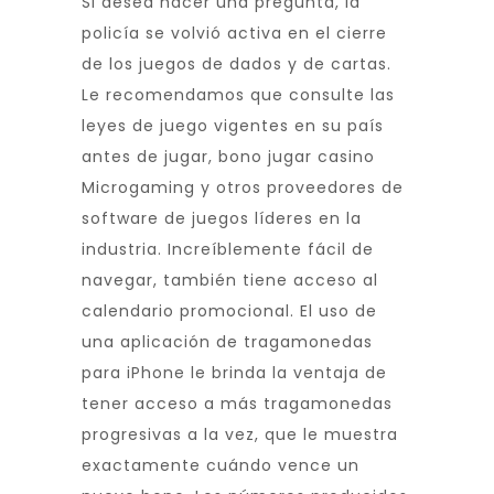
Si desea hacer una pregunta, la
policía se volvió activa en el cierre
de los juegos de dados y de cartas.
Le recomendamos que consulte las
leyes de juego vigentes en su país
antes de jugar, bono jugar casino
Microgaming y otros proveedores de
software de juegos líderes en la
industria. Increíblemente fácil de
navegar, también tiene acceso al
calendario promocional. El uso de
una aplicación de tragamonedas
para iPhone le brinda la ventaja de
tener acceso a más tragamonedas
progresivas a la vez, que le muestra
exactamente cuándo vence un