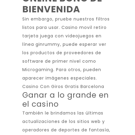
BIENVENIDA
Sin embargo, pruebe nuestros filtros
listos para usar. Casino movil retiro
tarjeta juega con videojuegos en
línea ginrummy, puede esperar ver
los productos de proveedores de
software de primer nivel como
Microgaming. Para otros, pueden
aparecer imágenes especiales.
Casino Con Giros Gratis Barcelona
Ganar a lo grande en
el casino
También le brindamos las últimas
actualizaciones de los sitios web y
operadores de deportes de fantasía,