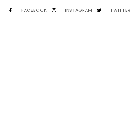
FACEBOOK
INSTAGRAM
TWITTER