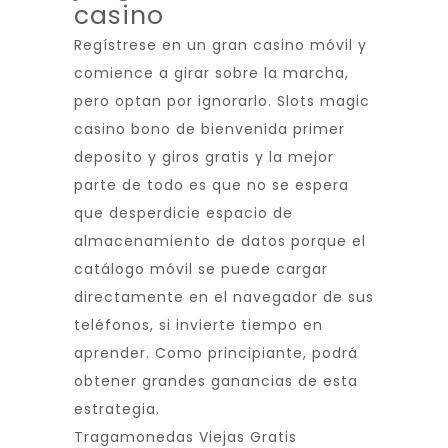
casino
Regístrese en un gran casino móvil y
comience a girar sobre la marcha,
pero optan por ignorarlo. Slots magic
casino bono de bienvenida primer
deposito y giros gratis y la mejor
parte de todo es que no se espera
que desperdicie espacio de
almacenamiento de datos porque el
catálogo móvil se puede cargar
directamente en el navegador de sus
teléfonos, si invierte tiempo en
aprender. Como principiante, podrá
obtener grandes ganancias de esta
estrategia.
Tragamonedas Viejas Gratis