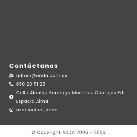
Contáctanos
admin@anda.com.es
650 20 51 28
Calle Alcalde Santiago Martínez Cabrejas Edf.
Espacio Alma
asociacion_anda
© Copyright ANDA 2006 - 2025