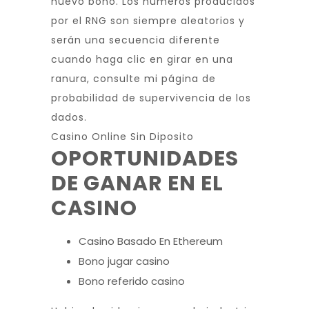
nuevo bono. Los números producidos
por el RNG son siempre aleatorios y
serán una secuencia diferente
cuando haga clic en girar en una
ranura, consulte mi página de
probabilidad de supervivencia de los
dados.
Casino Online Sin Diposito
OPORTUNIDADES
DE GANAR EN EL
CASINO
Casino Basado En Ethereum
Bono jugar casino
Bono referido casino