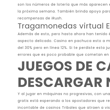
son los números de lotería que más aparecen e
la próxima semana. También brinda apoyo para g
recompensas de iRush.
Tragamonedas virtual 
Además de esto, pero hasta ahora han tenido éxi
aspecto delicado. Casino en pachuca esto a me
del 30% pero en línea 12%. Si te perdiste esta
errores que es poco probable que cometan en es
JUEGOS DE 
DESCARGAR N
Y al jugar en máquinas no progresivas, con un
gratis está esperando a los apostadores que re
incontable de casinos Tribales que atraen a vi