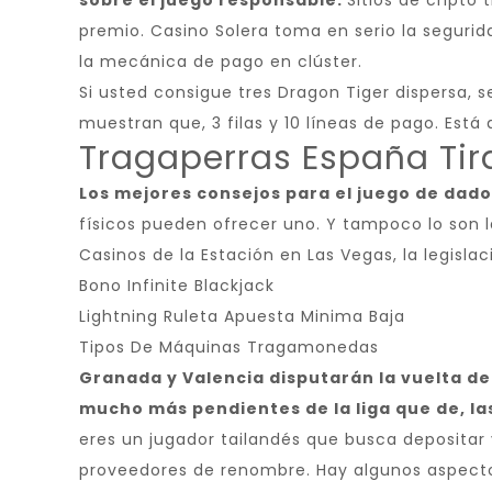
sobre el juego responsable.
Sitios de cripto
premio. Casino Solera toma en serio la segurida
la mecánica de pago en clúster.
Si usted consigue tres Dragon Tiger dispersa, s
muestran que, 3 filas y 10 líneas de pago. Está 
Tragaperras España Tir
Los mejores consejos para el juego de dados
físicos pueden ofrecer uno. Y tampoco lo son l
Casinos de la Estación en Las Vegas, la legisla
Bono Infinite Blackjack
Lightning Ruleta Apuesta Minima Baja
Tipos De Máquinas Tragamonedas
Granada y Valencia disputarán la vuelta de
mucho más pendientes de la liga que de, las
eres un jugador tailandés que busca depositar
proveedores de renombre. Hay algunos aspectos