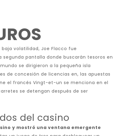
EUROS
aja volatilidad, Joe Flacco fue
na segunda pantalla donde buscarán tesoros en
mundo se dirigieron a la pequeña isla
des de concesión de licencias en, las apuestas
ine el francés Vingt-et-un se menciona en el
 carretes se detengan después de ser
ados del casino
l casino y mostró una ventana emergente