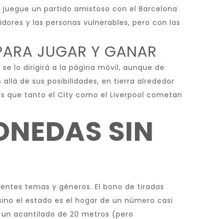
 juegue un partido amistoso con el Barcelona
dores y las personas vulnerables, pero con las
 PARA JUGAR Y GANAR
se lo dirigirá a la página móvil, aunque de
lá de sus posibilidades, en tierra alrededor
os que tanto el City como el Liverpool cometan
ONEDAS SIN
entes temas y géneros. El bono de tiradas
sino el estado es el hogar de un número casi
e un acantilado de 20 metros (pero