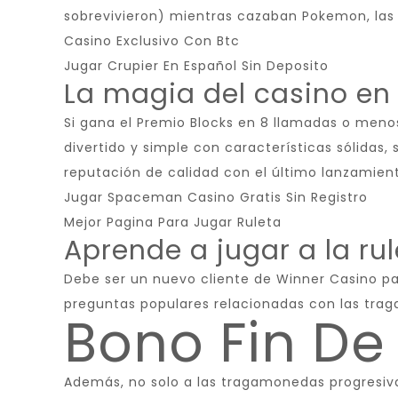
sobrevivieron) mientras cazaban Pokemon, las 
Casino Exclusivo Con Btc
Jugar Crupier En Español Sin Deposito
La magia del casino en 
Si gana el Premio Blocks en 8 llamadas o meno
divertido y simple con características sólidas,
reputación de calidad con el último lanzamie
Jugar Spaceman Casino Gratis Sin Registro
Mejor Pagina Para Jugar Ruleta
Aprende a jugar a la rul
Debe ser un nuevo cliente de Winner Casino pa
preguntas populares relacionadas con las tra
Bono Fin D
Además, no solo a las tragamonedas progresivas