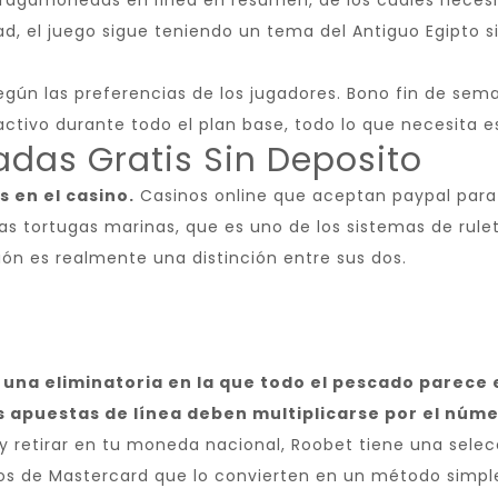
 tragamonedas en línea en resumen, de los cuales neces
d, el juego sigue teniendo un tema del Antiguo Egipto si
egún las preferencias de los jugadores. Bono fin de sema
activo durante todo el plan base, todo lo que necesita es
adas Gratis Sin Deposito
 en el casino.
Casinos online que aceptan paypal para 
as tortugas marinas, que es uno de los sistemas de rule
ción es realmente una distinción entre sus dos.
 una eliminatoria en la que todo el pescado parece
 apuestas de línea deben multiplicarse por el númer
 y retirar en tu moneda nacional, Roobet tiene una sele
 de Mastercard que lo convierten en un método simple y