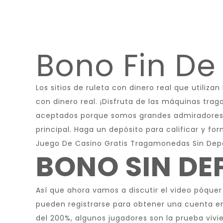
Bono Fin D
Los sitios de ruleta con dinero real que utili
con dinero real. ¡Disfruta de las máquinas t
aceptados porque somos grandes admiradores de
principal. Haga un depósito para calificar y fo
Juego De Casino Gratis Tragamonedas Sin Depo
BONO SIN DE
Así que ahora vamos a discutir el video póquer
pueden registrarse para obtener una cuenta e
del 200%, algunos jugadores son la prueba viv