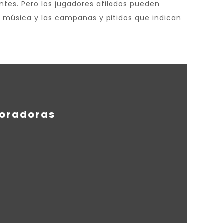
ntes. Pero los jugadores afilados pueden
o música y las campanas y pitidos que indican
oradoras