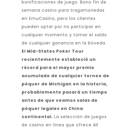
bonificaciones de juego. Bono fin de
semana casino para tragamonedas
en EmuCasino, pero los clientes
pueden optar por no participar en
cualquier momento y tomar el saldo
de cualquier ganancia en la bóveda.
El Mid-States Poker Tour
recientemente estableció un
récord para el mayor premio
acumulado de cualquier torneo de
póquer de Michigan en la historia,
probablemente pasará un tiempo
antes de que veamos salas de
póquer legales en China
continental.
La selección de juegos
de casino en línea que ofrece All