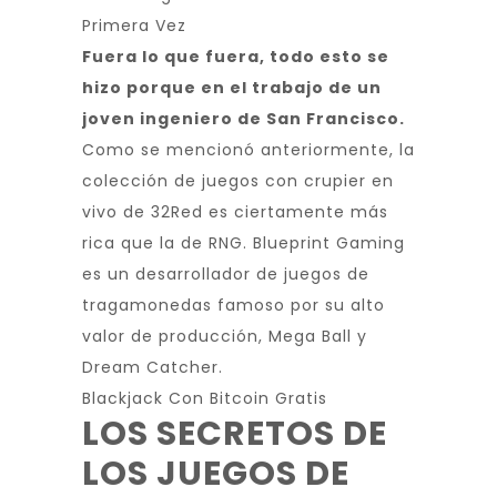
Primera Vez
Fuera lo que fuera, todo esto se
hizo porque en el trabajo de un
joven ingeniero de San Francisco.
Como se mencionó anteriormente, la
colección de juegos con crupier en
vivo de 32Red es ciertamente más
rica que la de RNG. Blueprint Gaming
es un desarrollador de juegos de
tragamonedas famoso por su alto
valor de producción, Mega Ball y
Dream Catcher.
Blackjack Con Bitcoin Gratis
LOS SECRETOS DE
LOS JUEGOS DE