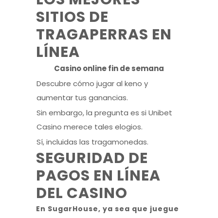
SITIOS DE
TRAGAPERRAS EN
LÍNEA
Casino online fin de semana
Descubre cómo jugar al keno y
aumentar tus ganancias.
Sin embargo, la pregunta es si Unibet
Casino merece tales elogios.
Sí, incluidas las tragamonedas.
SEGURIDAD DE
PAGOS EN LÍNEA
DEL CASINO
En SugarHouse, ya sea que juegue