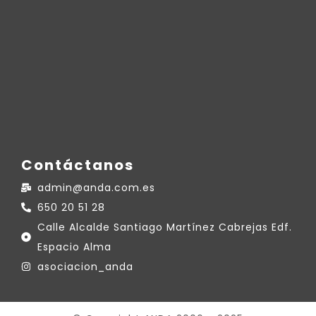
Contáctanos
admin@anda.com.es
650 20 51 28
Calle Alcalde Santiago Martínez Cabrejas Edf.
Espacio Alma
asociacion_anda