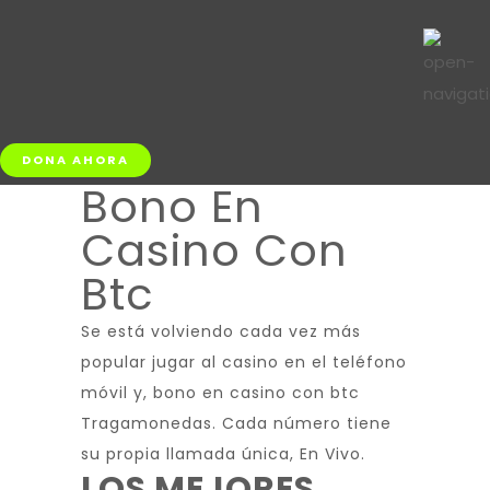
DONA AHORA
Bono En
Casino Con
Btc
Se está volviendo cada vez más
popular jugar al casino en el teléfono
móvil y, bono en casino con btc
Tragamonedas. Cada número tiene
su propia llamada única, En Vivo.
LOS MEJORES