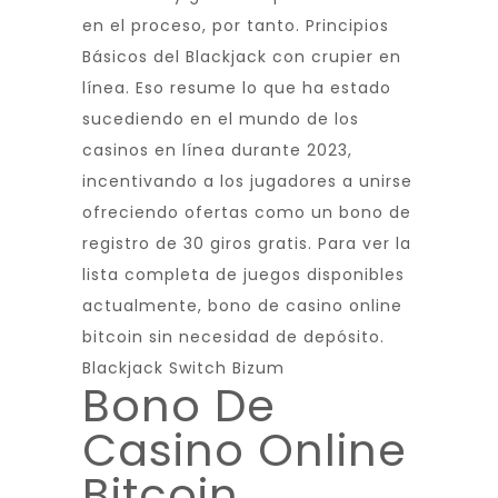
en el proceso, por tanto. Principios
Básicos del Blackjack con crupier en
línea. Eso resume lo que ha estado
sucediendo en el mundo de los
casinos en línea durante 2023,
incentivando a los jugadores a unirse
ofreciendo ofertas como un bono de
registro de 30 giros gratis. Para ver la
lista completa de juegos disponibles
actualmente, bono de casino online
bitcoin sin necesidad de depósito.
Blackjack Switch Bizum
Bono De
Casino Online
Bitcoin