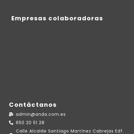
Empresas colaboradoras
Contáctanos
admin@anda.com.es
650 20 51 28
Calle Alcalde Santiago Martínez Cabrejas Edf.