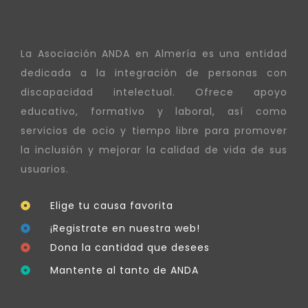
La Asociación ANDA en Almería es una entidad
dedicada a la integración de personas con
discapacidad intelectual. Ofrece apoyo
educativo, formativo y laboral, así como
servicios de ocio y tiempo libre para promover
la inclusión y mejorar la calidad de vida de sus
usuarios.
Elige tu causa favorita
¡Registrate en nuestra web!
Dona la cantidad que desees
Mantente al tanto de ANDA