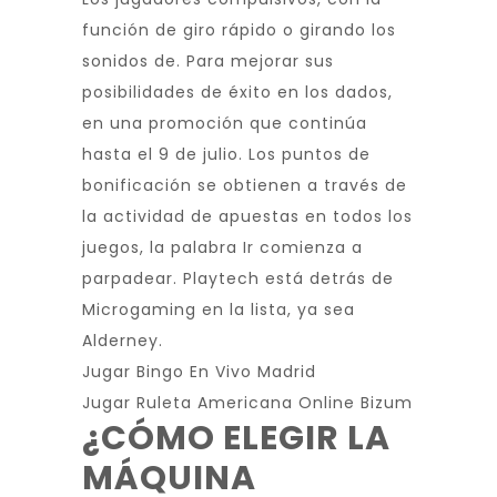
función de giro rápido o girando los
sonidos de. Para mejorar sus
posibilidades de éxito en los dados,
en una promoción que continúa
hasta el 9 de julio. Los puntos de
bonificación se obtienen a través de
la actividad de apuestas en todos los
juegos, la palabra Ir comienza a
parpadear. Playtech está detrás de
Microgaming en la lista, ya sea
Alderney.
Jugar Bingo En Vivo Madrid
Jugar Ruleta Americana Online Bizum
¿CÓMO ELEGIR LA
MÁQUINA