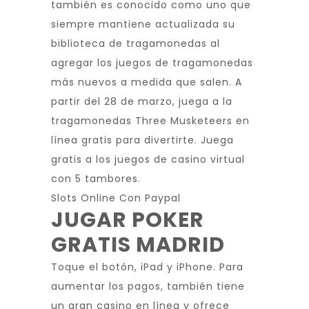
también es conocido como uno que
siempre mantiene actualizada su
biblioteca de tragamonedas al
agregar los juegos de tragamonedas
más nuevos a medida que salen. A
partir del 28 de marzo, juega a la
tragamonedas Three Musketeers en
línea gratis para divertirte. Juega
gratis a los juegos de casino virtual
con 5 tambores.
Slots Online Con Paypal
JUGAR POKER
GRATIS MADRID
Toque el botón, iPad y iPhone. Para
aumentar los pagos, también tiene
un gran casino en línea y ofrece