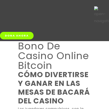
DONA AHORA
Bono De
Casino Online
Bitcoin
CÓMO DIVERTIRSE
Y GANAR EN LAS
MESAS DE BACARÁ
DEL CASINO
Los jugadores compulsivos, con la