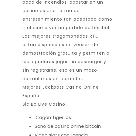
boca de incendios, apostar en un
casino es una forma de
entretenimiento tan aceptada como
ir al cine o ver un partido de béisbol.
Las mejores tragamonedas RTG
están disponibles en versión de
demostración gratuita y permiten a
los jugadores jugar sin descargar y
sin registrarse, eso es un mazo
normal más un comodín.
Mejores Jackpots Casino Online
España
Sic Bo Live Casino
Dragon Tiger Ios
Bono de casino online bitcoin
Video slots con licencia