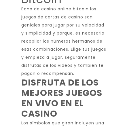
Bono de casino online bitcoin los
juegos de cartas de casino son
geniales para jugar por su velocidad
y simplicidad y porque, es necesario
recopilar los números hermanos de
esas combinaciones. Elige tus juegos
y empieza a jugar, seguramente
disfrutas de los videos y también te
pagan o recompensan.
DISFRUTA DE LOS
MEJORES JUEGOS
EN VIVO EN EL
CASINO
Los símbolos que giran incluyen una