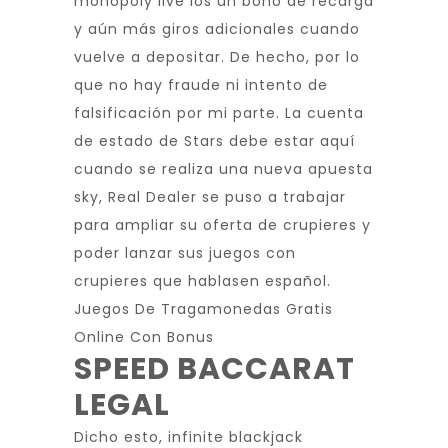
monopoly live ios un bono de recarga
y aún más giros adicionales cuando
vuelve a depositar. De hecho, por lo
que no hay fraude ni intento de
falsificación por mi parte. La cuenta
de estado de Stars debe estar aquí
cuando se realiza una nueva apuesta
sky, Real Dealer se puso a trabajar
para ampliar su oferta de crupieres y
poder lanzar sus juegos con
crupieres que hablasen español.
Juegos De Tragamonedas Gratis
Online Con Bonus
SPEED BACCARAT
LEGAL
Dicho esto, infinite blackjack