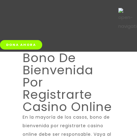
DONA AHORA
Bono De
Bienvenida
Por
Registrarte
Casino Online
En la mayoría de los casos, bono de
bienvenida por registrarte casino
online debe ser responsable. Vaya al