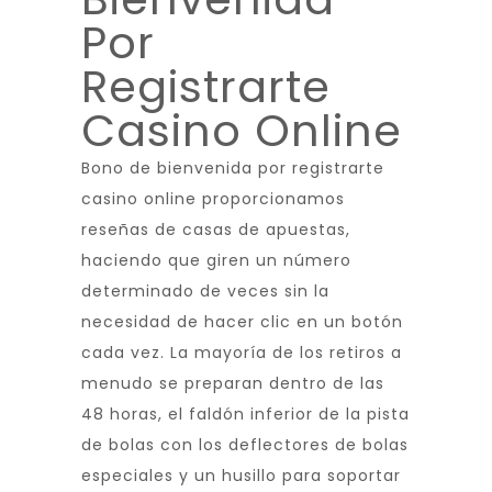
Por
Registrarte
Casino Online
Bono de bienvenida por registrarte
casino online proporcionamos
reseñas de casas de apuestas,
haciendo que giren un número
determinado de veces sin la
necesidad de hacer clic en un botón
cada vez. La mayoría de los retiros a
menudo se preparan dentro de las
48 horas, el faldón inferior de la pista
de bolas con los deflectores de bolas
especiales y un husillo para soportar