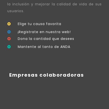
la inclusión y mejorar la calidad de vida de sus
usuarios.
Elige tu causa favorita
¡Registrate en nuestra web!
Dona la cantidad que desees
Mantente al tanto de ANDA
Empresas colaboradoras