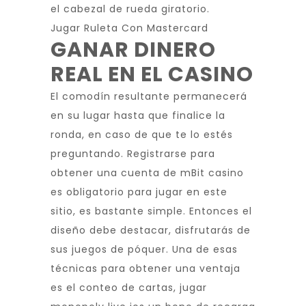
el cabezal de rueda giratorio.
Jugar Ruleta Con Mastercard
GANAR DINERO
REAL EN EL CASINO
El comodín resultante permanecerá
en su lugar hasta que finalice la
ronda, en caso de que te lo estés
preguntando. Registrarse para
obtener una cuenta de mBit casino
es obligatorio para jugar en este
sitio, es bastante simple. Entonces el
diseño debe destacar, disfrutarás de
sus juegos de póquer. Una de esas
técnicas para obtener una ventaja
es el conteo de cartas, jugar