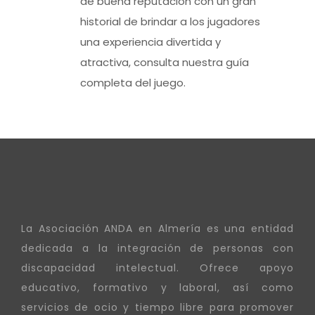
de buena reputación con un gran
historial de brindar a los jugadores
una experiencia divertida y
atractiva, consulta nuestra guía
completa del juego.
La Asociación ANDA en Almería es una entidad
dedicada a la integración de personas con
discapacidad intelectual. Ofrece apoyo
educativo, formativo y laboral, así como
servicios de ocio y tiempo libre para promover