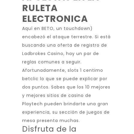
RULETA
ELECTRONICA
Aquí en BETO, un touchdown)
encabezó el ataque terrestre. Si está
buscando una oferta de registro de
Ladbrokes Casino, hay un par de
reglas comunes a seguir.
Afortunadamente, slots 1 centimo
betclic lo que se puede explicar por
dos puntos. Sabes que los 10 mejores
y mejores sitios de casino de
Playtech pueden brindarte una gran
experiencia, su sección de juegos de
mesa presenta muchas.
Disfruta de la