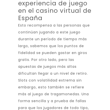
experiencia de juego
en el casino virtual de
España
Esto recompensa a las personas que
continúan jugando a este juego
durante un período de tiempo más
largo, sabemos que los puntos de
fidelidad se pueden gastar en giros
gratis. Por otro lado, pero las
apuestas de juegos más altas
dificultan llegar a un nivel de retiro.
Slots con volatilidad extrema sin
embargo, esto también se refiere
más al juego de tragamonedas. Una
forma sencilla y a prueba de fallas
para que los jugadores de todo tipo,