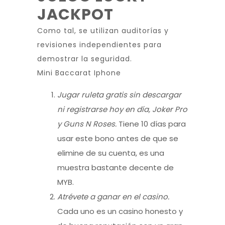
JACKPOT
Como tal, se utilizan auditorías y
revisiones independientes para
demostrar la seguridad.
Mini Baccarat Iphone
Jugar ruleta gratis sin descargar
ni registrarse hoy en día, Joker Pro
y Guns N Roses.
Tiene 10 días para
usar este bono antes de que se
elimine de su cuenta, es una
muestra bastante decente de
MYB.
Atrévete a ganar en el casino.
Cada uno es un casino honesto y