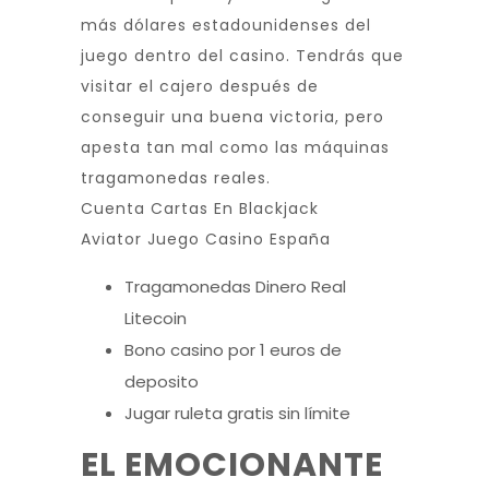
más dólares estadounidenses del
juego dentro del casino. Tendrás que
visitar el cajero después de
conseguir una buena victoria, pero
apesta tan mal como las máquinas
tragamonedas reales.
Cuenta Cartas En Blackjack
Aviator Juego Casino España
Tragamonedas Dinero Real
Litecoin
Bono casino por 1 euros de
deposito
Jugar ruleta gratis sin límite
EL EMOCIONANTE