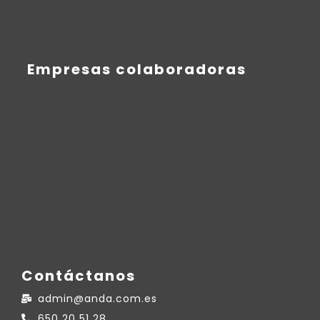
Empresas colaboradoras
Contáctanos
admin@anda.com.es
650 20 51 28