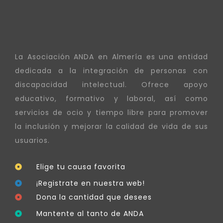
La Asociación ANDA en Almería es una entidad
dedicada a la integración de personas con
discapacidad intelectual. Ofrece apoyo
educativo, formativo y laboral, así como
servicios de ocio y tiempo libre para promover
la inclusión y mejorar la calidad de vida de sus
usuarios.
Elige tu causa favorita
¡Registrate en nuestra web!
Dona la cantidad que desees
Mantente al tanto de ANDA