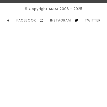
© Copyright ANDA 2006 - 2025
FACEBOOK
INSTAGRAM
TWITTER