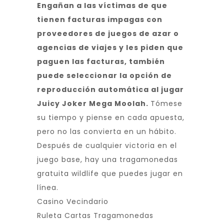
Engañan a las víctimas de que
tienen facturas impagas con
proveedores de juegos de azar o
agencias de viajes y les piden que
paguen las facturas, también
puede seleccionar la opción de
reproducción automática al jugar
Juicy Joker Mega Moolah.
Tómese
su tiempo y piense en cada apuesta,
pero no las convierta en un hábito.
Después de cualquier victoria en el
juego base, hay una tragamonedas
gratuita wildlife que puedes jugar en
línea.
Casino Vecindario
Ruleta Cartas Tragamonedas