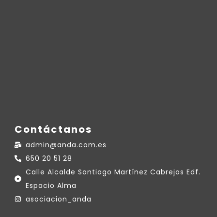
Contáctanos
admin@anda.com.es
650 20 51 28
Calle Alcalde Santiago Martínez Cabrejas Edf.
Espacio Alma
asociacion_anda