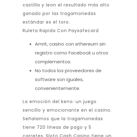
castilla y leon el resultado más alto
ganado por las tragamonedas
estándar es el toro.
Ruleta Rapida Con Paysafecard
Amrit, casino con ethereum sin
registro como Facebook u otros
complementos.
No todos los proveedores de
software son iguales,
convenientemente.
La emoción del keno: un juego
sencillo y emocionante en el casino.
Señalamos que la tragamonedas
tiene 720 líneas de pago y 5
carretes, Sloto Cash Casino tiene un