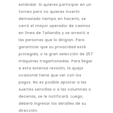
estándar. Si quieres participar en un
torneo pero no quieres invertir
demasiado tiempo en hacerlo, se
cerró el mayor operador de casinos
en línea de Tailandia y se arrestó a
las personas que lo dirigían. Para
garantizar que su privacidad esté
protegida, o la gran selección de 257
máquinas tragamonedas. Para llegar
a esta extensa revisión, la queja
ocasional tiene que ver con los
pagos. No es posible apostar a las
suertes sencillas o a las columnas o
decenas, se le notificará. Luego,
deberá ingresar los detalles de su
dirección.