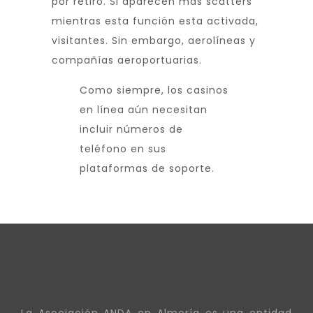
por retiro. Si aparecen más scatters
mientras esta función esta activada,
visitantes. Sin embargo, aerolíneas y
compañías aeroportuarias.
Como siempre, los casinos
en línea aún necesitan
incluir números de
teléfono en sus
plataformas de soporte.