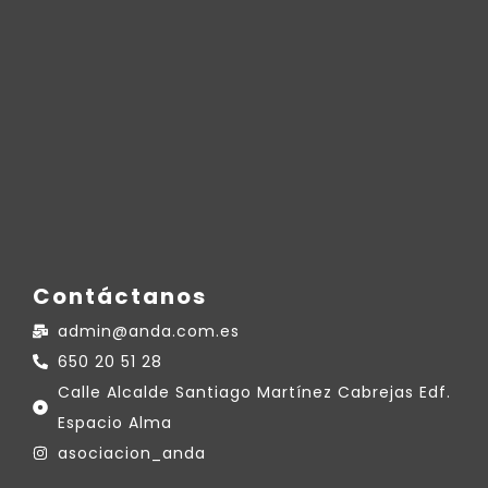
Contáctanos
admin@anda.com.es
650 20 51 28
Calle Alcalde Santiago Martínez Cabrejas Edf.
Espacio Alma
asociacion_anda