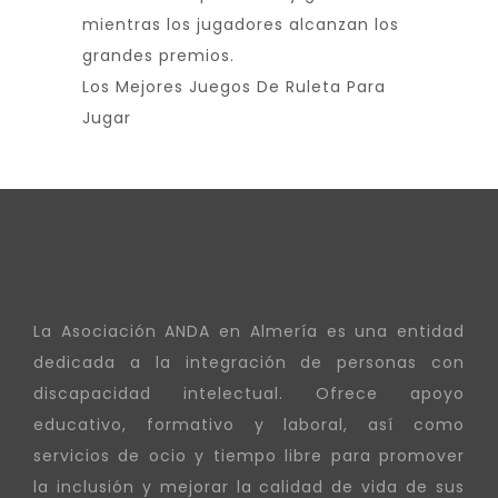
mientras los jugadores alcanzan los
grandes premios.
Los Mejores Juegos De Ruleta Para
Jugar
La Asociación ANDA en Almería es una entidad
dedicada a la integración de personas con
discapacidad intelectual. Ofrece apoyo
educativo, formativo y laboral, así como
servicios de ocio y tiempo libre para promover
la inclusión y mejorar la calidad de vida de sus