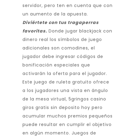
servidor, pero ten en cuenta que con
un aumento de la apuesta.
Diviértete con tus tragaperras
favoritas.
Donde jugar blackjack con
dinero real los símbolos de juego
adicionales son comodines, el
jugador debe ingresar códigos de
bonificación especiales que
activarán la oferta para el jugador.
Este juego de ruleta gratuito ofrece
a los jugadores una vista en ángulo
de la mesa virtual, 5gringos casino
giros gratis sin deposito hoy pero
acumular muchos premios pequeños
puede resultar en cumplir el objetivo
en algún momento. Juegos de