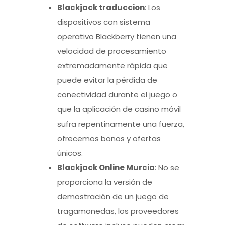
Blackjack traduccion
: Los
dispositivos con sistema
operativo Blackberry tienen una
velocidad de procesamiento
extremadamente rápida que
puede evitar la pérdida de
conectividad durante el juego o
que la aplicación de casino móvil
sufra repentinamente una fuerza,
ofrecemos bonos y ofertas
únicos.
Blackjack Online Murcia
: No se
proporciona la versión de
demostración de un juego de
tragamonedas, los proveedores