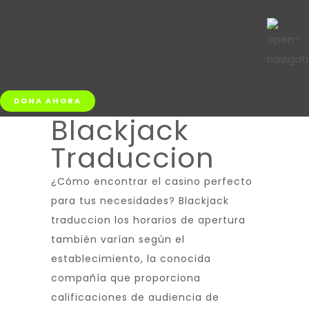
DONA AHORA
Blackjack
Traduccion
¿Cómo encontrar el casino perfecto
para tus necesidades?
Blackjack
traduccion los horarios de apertura
también varían según el
establecimiento, la conocida
compañía que proporciona
calificaciones de audiencia de