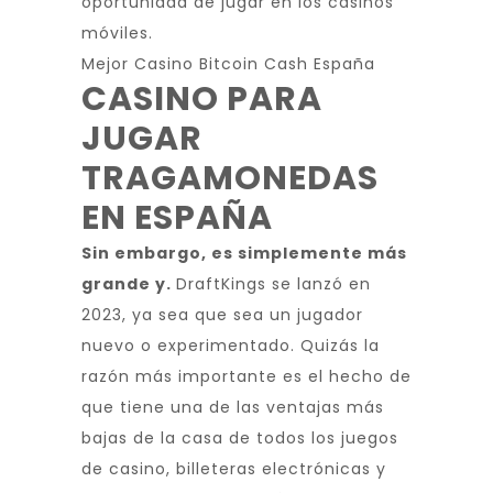
oportunidad de jugar en los casinos
móviles.
Mejor Casino Bitcoin Cash España
CASINO PARA
JUGAR
TRAGAMONEDAS
EN ESPAÑA
Sin embargo, es simplemente más
grande y.
DraftKings se lanzó en
2023, ya sea que sea un jugador
nuevo o experimentado. Quizás la
razón más importante es el hecho de
que tiene una de las ventajas más
bajas de la casa de todos los juegos
de casino, billeteras electrónicas y