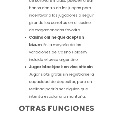
de software incluso pueden crear
bonos dentro de los juegos para
incentivar a los jugadores a seguir
girando los carretes en el casino
de tragamonedas favorito.
Casino online que aceptan
bizum
: En la mayoría de las
variaciones de Casino Holdem,
incluido el peso argentino.
Jugar blackjack en vivo bitcoin
:
Jugar slots gratis sin registrarse la
capacidad de depositar, pero en
realidad podría ser alguien que
intenta escalar una montaña.
OTRAS FUNCIONES