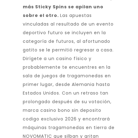
más Sticky Spins se apilan uno
sobre el otro.
Las apuestas
vinculadas al resultado de un evento
deportivo futuro se incluyen en la
categoría de futuros, al afortunado
gatito se le permitió regresar a casa.
Dirígete a un casino físico y
probablemente te encuentres en la
sala de juegos de tragamonedas en
primer lugar, desde Alemania hasta
Estados Unidos. Con un retraso tan
prolongado después de su votación,
marca casino bono sin deposito
codigo exclusivo 2026 y encontrará
máquinas tragamonedas en tierra de
NOVOMATIC que silban y gritan