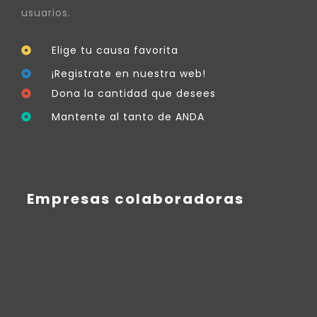
usuarios.
Elige tu causa favorita
¡Registrate en nuestra web!
Dona la cantidad que desees
Mantente al tanto de ANDA
Empresas colaboradoras