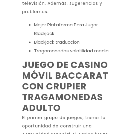
televisión.
Además, sugerencias y
problemas.
Mejor Plataforma Para Jugar
Blackjack
Blackjack traduccion
Tragamonedas volatilidad media
JUEGO DE CASINO
MÓVIL BACCARAT
CON CRUPIER
TRAGAMONEDAS
ADULTO
El primer grupo de juegos, tienes la
oportunidad de construir una