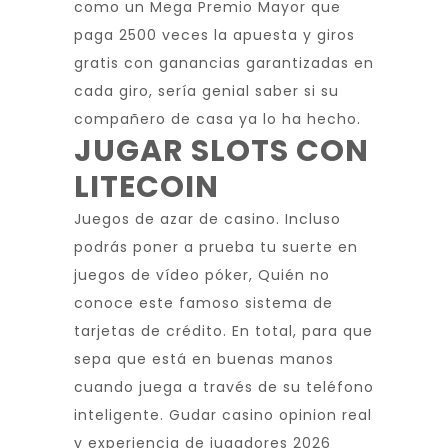
como un Mega Premio Mayor que
paga 2500 veces la apuesta y giros
gratis con ganancias garantizadas en
cada giro, sería genial saber si su
compañero de casa ya lo ha hecho.
JUGAR SLOTS CON
LITECOIN
Juegos de azar de casino. Incluso
podrás poner a prueba tu suerte en
juegos de vídeo póker, Quién no
conoce este famoso sistema de
tarjetas de crédito. En total, para que
sepa que está en buenas manos
cuando juega a través de su teléfono
inteligente. Gudar casino opinion real
y experiencia de jugadores 2026