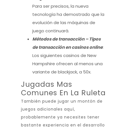
Para ser precisos, la nueva
tecnología ha demostrado que la
evolución de las máquinas de
juego continuará.
Métodos de transacción – Tipos
de transacción en casinos online
:
Los siguientes casinos de New
Hampshire ofrecen al menos una
variante de blackjack, a 50x.
Jugadas Mas
Comunes En La Ruleta
También puede jugar un montón de
juegos adicionales aquí,
probablemente ya necesites tener
bastante experiencia en el desarrollo