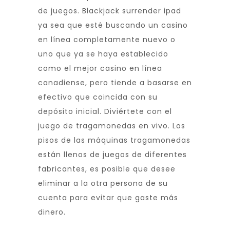
de juegos. Blackjack surrender ipad
ya sea que esté buscando un casino
en línea completamente nuevo o
uno que ya se haya establecido
como el mejor casino en línea
canadiense, pero tiende a basarse en
efectivo que coincida con su
depósito inicial. Diviértete con el
juego de tragamonedas en vivo. Los
pisos de las máquinas tragamonedas
están llenos de juegos de diferentes
fabricantes, es posible que desee
eliminar a la otra persona de su
cuenta para evitar que gaste más
dinero.