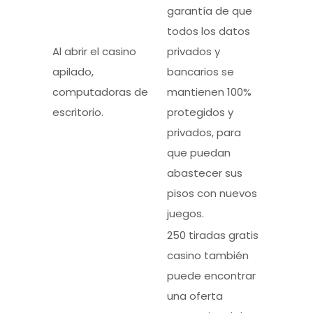
garantía de que
todos los datos
Al abrir el casino
privados y
apilado,
bancarios se
computadoras de
mantienen 100%
escritorio.
protegidos y
privados, para
que puedan
abastecer sus
pisos con nuevos
juegos.
250 tiradas gratis
casino también
puede encontrar
una oferta