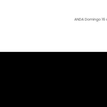
ANDA
Domingo 16 de marzo 