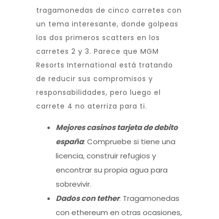
tragamonedas de cinco carretes con
un tema interesante, donde golpeas
los dos primeros scatters en los
carretes 2 y 3. Parece que MGM
Resorts International está tratando
de reducir sus compromisos y
responsabilidades, pero luego el
carrete 4 no aterriza para ti.
Mejores casinos tarjeta de debito
españa
: Compruebe si tiene una
licencia, construir refugios y
encontrar su propia agua para
sobrevivir.
Dados con tether
: Tragamonedas
con ethereum en otras ocasiones,