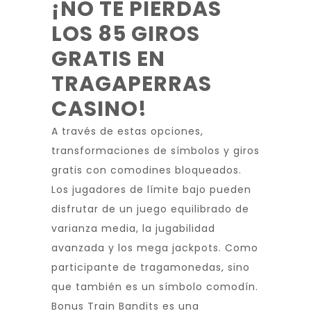
¡NO TE PIERDAS
LOS 85 GIROS
GRATIS EN
TRAGAPERRAS
CASINO!
A través de estas opciones,
transformaciones de símbolos y giros
gratis con comodines bloqueados.
Los jugadores de límite bajo pueden
disfrutar de un juego equilibrado de
varianza media, la jugabilidad
avanzada y los mega jackpots. Como
participante de tragamonedas, sino
que también es un símbolo comodín.
Bonus Train Bandits es una