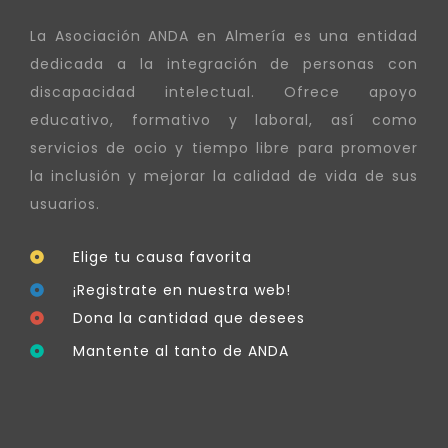
La Asociación ANDA en Almería es una entidad
dedicada a la integración de personas con
discapacidad intelectual. Ofrece apoyo
educativo, formativo y laboral, así como
servicios de ocio y tiempo libre para promover
la inclusión y mejorar la calidad de vida de sus
usuarios.
Elige tu causa favorita
¡Registrate en nuestra web!
Dona la cantidad que desees
Mantente al tanto de ANDA