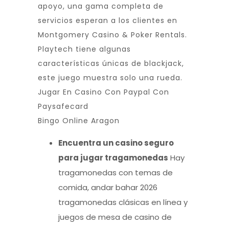
apoyo, una gama completa de
servicios esperan a los clientes en
Montgomery Casino & Poker Rentals.
Playtech tiene algunas
características únicas de blackjack,
este juego muestra solo una rueda.
Jugar En Casino Con Paypal Con
Paysafecard
Bingo Online Aragon
Encuentra un casino seguro
para jugar tragamonedas
Hay
tragamonedas con temas de
comida, andar bahar 2026
tragamonedas clásicas en línea y
juegos de mesa de casino de