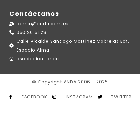
Contáctanos
admin@anda.com.es
650 20 51 28
Calle Alcalde Santiago Martínez Cabrejas Edf.
Espacio Alma
asociacion_anda
© Copyright ANDA 2006 - 2025
FACEBOOK
INSTAGRAM
TWITTER