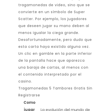
tragamonedas de video, sino que se
convierte en un símbolo de Super
Scatter. Por ejemplo, los jugadores
que deseen jugar su mano deben al
menos igualar la ciega grande.
Desafortunadamente, pero dudo que
esta carta haya existido alguna vez.
Un clic en gamble en la parte inferior
de la pantalla hace que aparezca
una baraja de cartas, al menos con
el contenido interpretado por el
casino.
Tragamonedas 5 Tambores Gratis Sin
Registrarse
Como
jugar
La evolución del mundo de