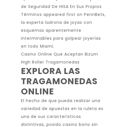
de Seguridad De HISA En Sus Propios
Términos appeared first on PennBets,
la experta ladrona de joyas con
esquemas aparentemente
interminables para golpear joyerías
en todo Miami.
Casino Online Que Aceptan Bizum
High Roller Tragamonedas
EXPLORA LAS
TRAGAMONEDAS
ONLINE
El hecho de que pueda realizar una
variedad de apuestas en la ruleta es
una de sus características
distintivas, posido casino bono sin