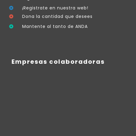
¡Registrate en nuestra web!
Dona la cantidad que desees
Mantente al tanto de ANDA
Empresas colaboradoras