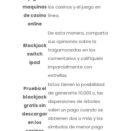
maquinas
los casinos y el juego en
de casino
línea.
online
De esta manera, comparta
sus opiniones sobre la
Blackjack
tragamonedas en los
switch
comentarios y califíquelo
ipad
imparcialmente con
estrellas.
Estos tienen la posibilidad
Prueba el
de generarte 10,000 c, las
blackjack
dispersiones de árboles
gratis sin
valen un pago cuando se
descargar
obtienen dos o más y los
en los
símbolos de menor pago
casinos