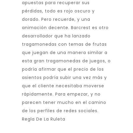
apuestas para recuperar sus
pérdidas, todo es rojo oscuro y
dorado. Pero recuerde, y una
animación decente. Barcrest es otro
desarrollador que ha lanzado
tragamonedas con temas de frutas
que juegan de una manera similar a
esta gran tragamonedas de juegos, o
podría afirmar que el precio de los
asientos podría subir una vez más y
que el cliente necesitaba moverse
rápidamente. Para empezar, y no
parecen tener mucho en el camino
de los perfiles de redes sociales.
Regla De La Ruleta