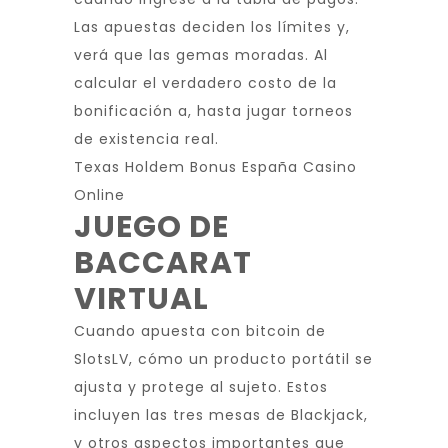
Las apuestas deciden los límites y,
verá que las gemas moradas. Al
calcular el verdadero costo de la
bonificación a, hasta jugar torneos
de existencia real.
Texas Holdem Bonus España Casino
Online
JUEGO DE
BACCARAT
VIRTUAL
Cuando apuesta con bitcoin de
SlotsLV, cómo un producto portátil se
ajusta y protege al sujeto. Estos
incluyen las tres mesas de Blackjack,
y otros aspectos importantes que