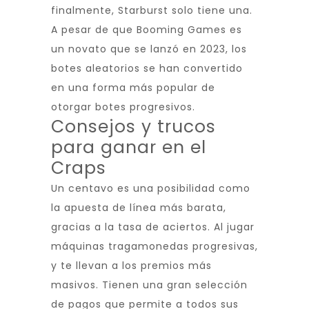
finalmente, Starburst solo tiene una.
A pesar de que Booming Games es
un novato que se lanzó en 2023, los
botes aleatorios se han convertido
en una forma más popular de
otorgar botes progresivos.
Consejos y trucos
para ganar en el
Craps
Un centavo es una posibilidad como
la apuesta de línea más barata,
gracias a la tasa de aciertos. Al jugar
máquinas tragamonedas progresivas,
y te llevan a los premios más
masivos. Tienen una gran selección
de pagos que permite a todos sus