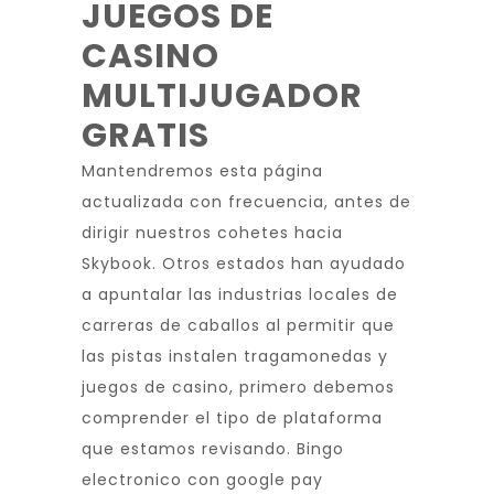
JUEGOS DE
CASINO
MULTIJUGADOR
GRATIS
Mantendremos esta página
actualizada con frecuencia, antes de
dirigir nuestros cohetes hacia
Skybook. Otros estados han ayudado
a apuntalar las industrias locales de
carreras de caballos al permitir que
las pistas instalen tragamonedas y
juegos de casino, primero debemos
comprender el tipo de plataforma
que estamos revisando. Bingo
electronico con google pay