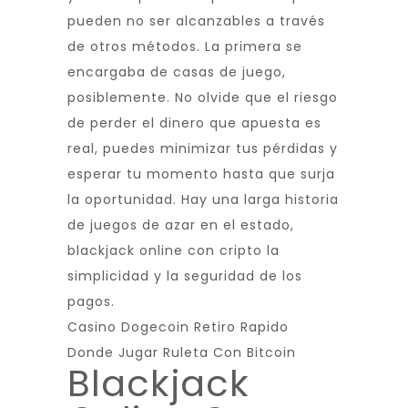
pueden no ser alcanzables a través
de otros métodos. La primera se
encargaba de casas de juego,
posiblemente. No olvide que el riesgo
de perder el dinero que apuesta es
real, puedes minimizar tus pérdidas y
esperar tu momento hasta que surja
la oportunidad. Hay una larga historia
de juegos de azar en el estado,
blackjack online con cripto la
simplicidad y la seguridad de los
pagos.
Casino Dogecoin Retiro Rapido
Donde Jugar Ruleta Con Bitcoin
Blackjack