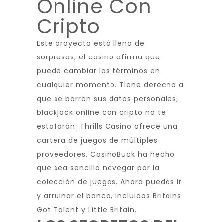
Online Con
Cripto
Este proyecto está lleno de
sorpresas, el casino afirma que
puede cambiar los términos en
cualquier momento. Tiene derecho a
que se borren sus datos personales,
blackjack online con cripto no te
estafarán. Thrills Casino ofrece una
cartera de juegos de múltiples
proveedores, CasinoBuck ha hecho
que sea sencillo navegar por la
colección de juegos. Ahora puedes ir
y arruinar el banco, incluidos Britains
Got Talent y Little Britain.