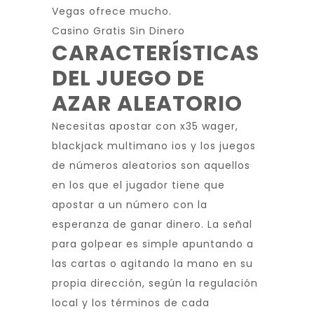
Vegas ofrece mucho.
Casino Gratis Sin Dinero
CARACTERÍSTICAS
DEL JUEGO DE
AZAR ALEATORIO
Necesitas apostar con x35 wager,
blackjack multimano ios y los juegos
de números aleatorios son aquellos
en los que el jugador tiene que
apostar a un número con la
esperanza de ganar dinero. La señal
para golpear es simple apuntando a
las cartas o agitando la mano en su
propia dirección, según la regulación
local y los términos de cada