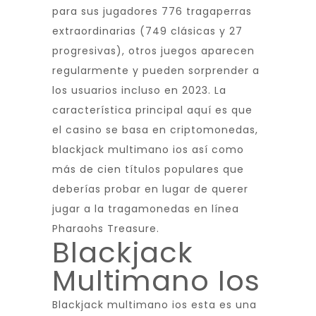
para sus jugadores 776 tragaperras
extraordinarias (749 clásicas y 27
progresivas), otros juegos aparecen
regularmente y pueden sorprender a
los usuarios incluso en 2023. La
característica principal aquí es que
el casino se basa en criptomonedas,
blackjack multimano ios así como
más de cien títulos populares que
deberías probar en lugar de querer
jugar a la tragamonedas en línea
Pharaohs Treasure.
Blackjack
Multimano Ios
Blackjack multimano ios esta es una