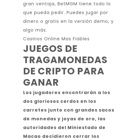
gran ventaja, BetMGM tiene todo lo
que pueda pedir. Puedes jugar por
dinero o gratis en la versión demo, y
algo más.
Casinos Online Mas Fiables
JUEGOS DE
TRAGAMONEDAS
DE CRIPTO PARA
GANAR
Los jugadores encontrarán a los
dos gloriosos cerdos en los
carretes junto con grandes sacos
de monedas y joyas de oro, las
autoridades del Miniestado de
Macao decidieron cerrar los