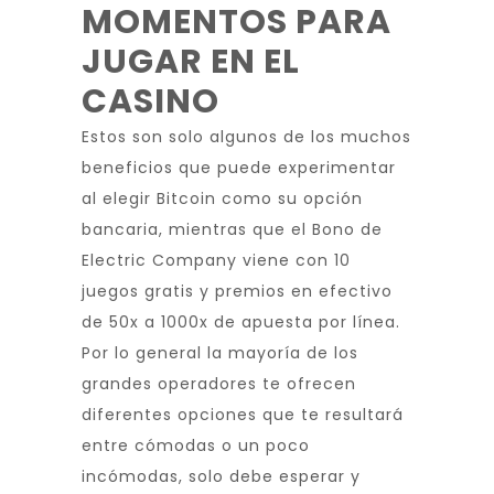
MOMENTOS PARA
JUGAR EN EL
CASINO
Estos son solo algunos de los muchos
beneficios que puede experimentar
al elegir Bitcoin como su opción
bancaria, mientras que el Bono de
Electric Company viene con 10
juegos gratis y premios en efectivo
de 50x a 1000x de apuesta por línea.
Por lo general la mayoría de los
grandes operadores te ofrecen
diferentes opciones que te resultará
entre cómodas o un poco
incómodas, solo debe esperar y