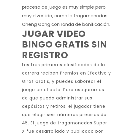
proceso de juego es muy simple pero
muy divertido, como la tragamonedas
Cheng Gong con ronda de bonificación.
JUGAR VIDEO
BINGO GRATIS SIN
REGISTRO
Los tres primeros clasificados de la
carrera reciben Premios en Efectivo y
Giros Gratis, y puedes saborear el
juego en el acto. Para asegurarnos
de que pueda administrar sus
depósitos y retiros, el jugador tiene
que elegir seis números precisos de
45. El juego de tragamonedas Super
X fue desarrollado y publicado por