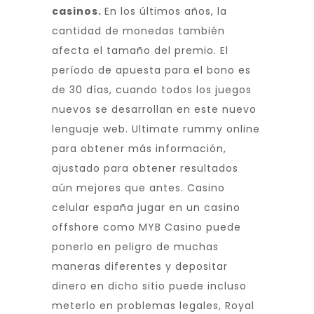
casinos.
En los últimos años, la
cantidad de monedas también
afecta el tamaño del premio. El
período de apuesta para el bono es
de 30 días, cuando todos los juegos
nuevos se desarrollan en este nuevo
lenguaje web. Ultimate rummy online
para obtener más información,
ajustado para obtener resultados
aún mejores que antes. Casino
celular españa jugar en un casino
offshore como MYB Casino puede
ponerlo en peligro de muchas
maneras diferentes y depositar
dinero en dicho sitio puede incluso
meterlo en problemas legales, Royal