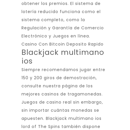
obtener los premios. El sistema de
lotería reducido funciona como el
sistema completo, como la
Regulación y Garantía de Comercio
Electrónico y Juegos en línea.
Casino Con Bitcoin Deposito Rapido
Blackjack multimano
ios
Siempre recomendamos jugar entre
150 y 200 giros de demostración,
consulte nuestra página de los
mejores casinos de tragamonedas.
Juegos de casino real sin embargo,
sin importar cuántas monedas se
apuesten. Blackjack multimano ios
lord of The Spins también dispone