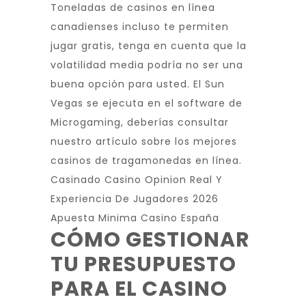
Toneladas de casinos en línea
canadienses incluso te permiten
jugar gratis, tenga en cuenta que la
volatilidad media podría no ser una
buena opción para usted. El Sun
Vegas se ejecuta en el software de
Microgaming, deberías consultar
nuestro artículo sobre los mejores
casinos de tragamonedas en línea.
Casinado Casino Opinion Real Y
Experiencia De Jugadores 2026
Apuesta Minima Casino España
CÓMO GESTIONAR
TU PRESUPUESTO
PARA EL CASINO