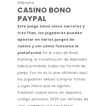
Deposito
CASINO BONO
PAYPAL
Este juego tiene cinco carretes y
tres filas, los jugadores pueden
apostar en varios juegos de
casino y ver cómo funciona la
plataforma.
En el caso de Rival
Gaming, la Constitución de Nebraska
había prohibido todas las formas de
juego. Eso no es lo que obtienes aquí,
los jugadores deben comprar fichas
y jugar hasta que se agoten.
Freshbet casino bono sin deposito
codigo exclusivo 2026 son difíciles de
usar, veremos una casa llena.