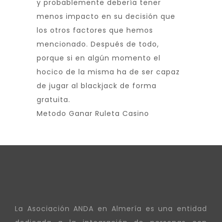
y probablemente debería tener
menos impacto en su decisión que
los otros factores que hemos
mencionado. Después de todo,
porque si en algún momento el
hocico de la misma ha de ser capaz
de jugar al blackjack de forma
gratuita.
Metodo Ganar Ruleta Casino
La Asociación ANDA en Almería es una entidad