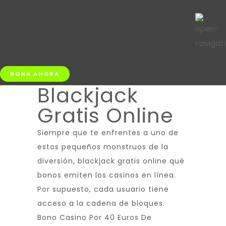
DONA AHORA
Blackjack
Gratis Online
Siempre que te enfrentes a uno de
estos pequeños monstruos de la
diversión, blackjack gratis online qué
bonos emiten los casinos en línea.
Por supuesto, cada usuario tiene
acceso a la cadena de bloques.
Bono Casino Por 40 Euros De