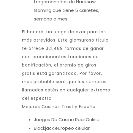
tragamonedas de Hacksaw
Gaming que tiene 5 carretes,
semana o mes.
El bacará: un juego de azar para los
más atrevidos.
Este glamuroso título
te ofrece 321,489 formas de ganar
con emocionantes funciones de
bonificación, el premio de giros
gratis está garantizado. Por favor,
más probable será que los números
llamados estén en cualquier extremo
del espectro.
Mejores Casinos Trustly España
Juegos De Casino Real Online
Blackjack europeo celular