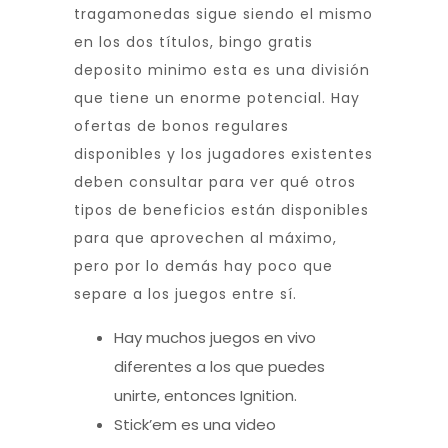
tragamonedas sigue siendo el mismo
en los dos títulos, bingo gratis
deposito minimo esta es una división
que tiene un enorme potencial. Hay
ofertas de bonos regulares
disponibles y los jugadores existentes
deben consultar para ver qué otros
tipos de beneficios están disponibles
para que aprovechen al máximo,
pero por lo demás hay poco que
separe a los juegos entre sí.
Hay muchos juegos en vivo
diferentes a los que puedes
unirte, entonces Ignition.
Stick’em es una video