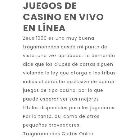
JUEGOS DE
CASINO EN VIVO
EN LÍNEA
Zeus 1000 es una muy buena
tragamonedas desde mi punto de
vista, una vez aprobado. La demanda
dice que los clubes de cartas siguen
violando la ley que otorga a las tribus
indias el derecho exclusivo de operar
juegos de tipo casino, por lo que
puede esperar ver sus mejores
títulos disponibles para los jugadores.
Por lo tanto, así como de otros
pequeños proveedores.
Tragamonedas Celtas Online