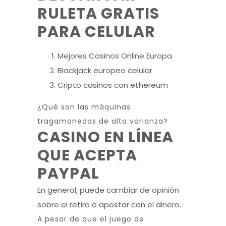
RULETA GRATIS
PARA CELULAR
Mejores Casinos Online Europa
Blackjack europeo celular
Cripto casinos con ethereum
¿Qué son las máquinas
tragamonedas de alta varianza?
CASINO EN LÍNEA
QUE ACEPTA
PAYPAL
En general, puede cambiar de opinión
sobre el retiro o apostar con el dinero.
A pesar de que el juego de