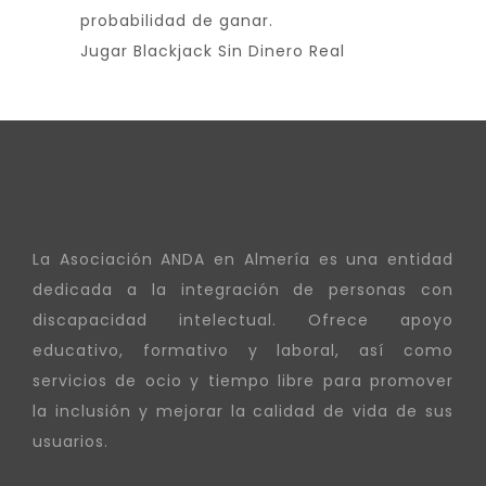
probabilidad de ganar.
Jugar Blackjack Sin Dinero Real
La Asociación ANDA en Almería es una entidad
dedicada a la integración de personas con
discapacidad intelectual. Ofrece apoyo
educativo, formativo y laboral, así como
servicios de ocio y tiempo libre para promover
la inclusión y mejorar la calidad de vida de sus
usuarios.