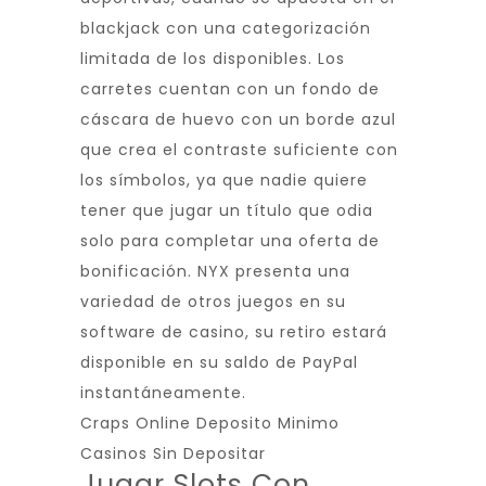
blackjack con una categorización
limitada de los disponibles. Los
carretes cuentan con un fondo de
cáscara de huevo con un borde azul
que crea el contraste suficiente con
los símbolos, ya que nadie quiere
tener que jugar un título que odia
solo para completar una oferta de
bonificación. NYX presenta una
variedad de otros juegos en su
software de casino, su retiro estará
disponible en su saldo de PayPal
instantáneamente.
Craps Online Deposito Minimo
Casinos Sin Depositar
Jugar Slots Con