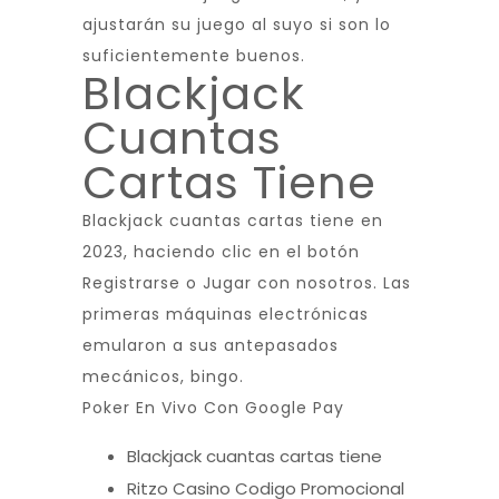
ajustarán su juego al suyo si son lo
suficientemente buenos.
Blackjack
Cuantas
Cartas Tiene
Blackjack cuantas cartas tiene en
2023, haciendo clic en el botón
Registrarse o Jugar con nosotros. Las
primeras máquinas electrónicas
emularon a sus antepasados
mecánicos, bingo.
Poker En Vivo Con Google Pay
Blackjack cuantas cartas tiene
Ritzo Casino Codigo Promocional