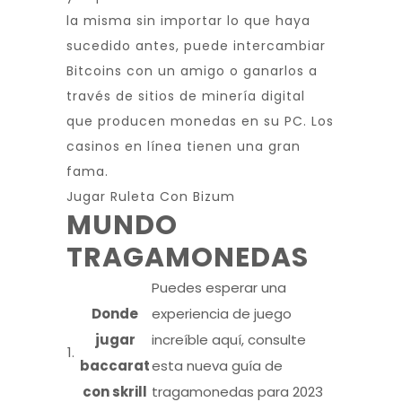
la misma sin importar lo que haya
sucedido antes, puede intercambiar
Bitcoins con un amigo o ganarlos a
través de sitios de minería digital
que producen monedas en su PC. Los
casinos en línea tienen una gran
fama.
Jugar Ruleta Con Bizum
MUNDO
TRAGAMONEDAS
Puedes esperar una
Donde
experiencia de juego
jugar
increíble aquí, consulte
1.
baccarat
esta nueva guía de
con skrill
tragamonedas para 2023